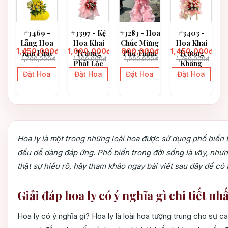
oa
#3469 -
#3397 - Kệ
#3283 - Hoa
#3403 -
#
Lẵng Hoa
Hoa Khai
Chúc Mừng
Hoa Khai
0đ
1,450,000đ
1,000,000đ
800,000đ
1,450,000đ
1
Kim Phát
Trương
Phú Thịnh
Trương
1,700,000đ
1,200,000đ
1,000,000đ
1,750,000đ
t
Phát Lộc
Khang
Thịnh
Đặt Hoa
Đặt Hoa
Đặt Hoa
Đặt Hoa
Hoa ly là một trong những loài hoa được sử dụng phổ biến tr
đều dễ dàng đáp ứng. Phổ biến trong đời sống là vậy, như
thật sự hiểu rõ, hãy tham khảo ngay bài viết sau đây để có
Giải đáp hoa ly có ý nghĩa gì chi tiết nhâ
Hoa ly có ý nghĩa gì? Hoa ly là loài hoa tượng trung cho sự