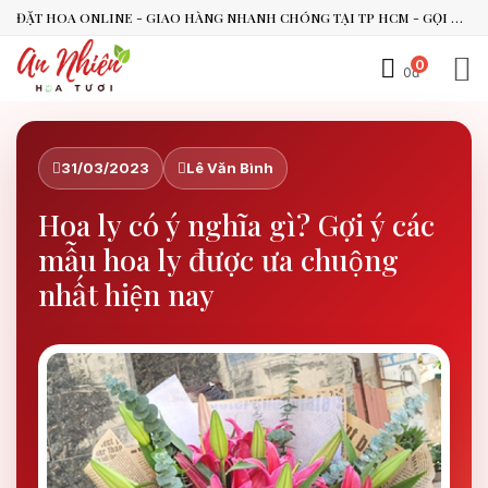
ĐẶT HOA ONLINE - GIAO HÀNG NHANH CHÓNG TẠI TP HCM - GỌI NGAY 0938.494.119 HOẶC 0899.492.909
0
0đ
31/03/2023
Lê Văn Bình
Hoa ly có ý nghĩa gì? Gợi ý các
mẫu hoa ly được ưa chuộng
nhất hiện nay