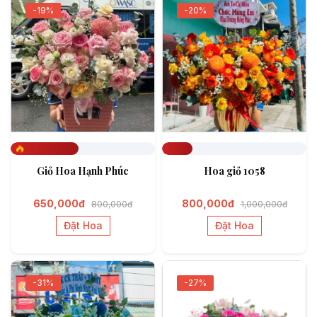
-19%
-20%
Đã đặt 472
Đã đặt 212
Giỏ Hoa Hạnh Phúc
Hoa giỏ 1058
650,000đ
800,000đ
800,000đ
1,000,000đ
Đặt Hoa
Đặt Hoa
-31%
-27%