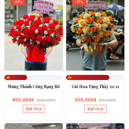
-20%
-17%
Đã đặt 388
Đã đặt 742
Mừng Thành Công Rạng Rỡ
Giỏ Hoa Tặng Thầy 20/11
800,000đ
500,000đ
1,000,000đ
600,000đ
Đặt Hoa
Đặt Hoa