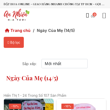
ĐẶT HOA ONLINE - GIAO HÀNG NHANH CHÓNG TẠI TP HCM - GỌI NGAY 0938.494.119 HOẶC 0899.492.909
0
0đ
An Nhiên Flowers
Trang chủ
/
Ngày Của Mẹ (14/5)
Tư vấn nhanh trong vài phút
Bộ lọc
Chào bạn, mình có thể hỗ trợ chọn hoa theo dịp nào?
Vừa xong
Sắp xếp:
Bạn có thể để lại yêu cầu, mình sẽ phản hồi sớm.
Ngày Của Mẹ (14/5)
Hiển Thị 1 - 24 Trong Số 107 Sản Phẩm
-10%
-16%