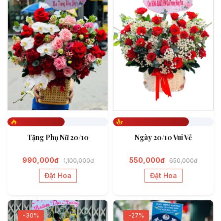
Đã đặt 571
Đã đặt 756
Tặng Phụ Nữ 20/10
Ngày 20/10 Vui Vẻ
990,000đ
550,000đ
1,100,000đ
650,000đ
Đặt Hoa
Đặt Hoa
-30%
-27%