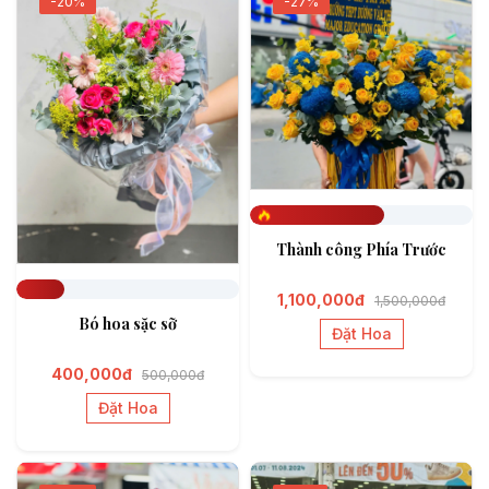
-20%
-27%
Đã đặt 604
Thành công Phía Trước
1,100,000đ
1,500,000đ
Đã đặt 217
Bó hoa sặc sỡ
Đặt Hoa
400,000đ
500,000đ
Đặt Hoa