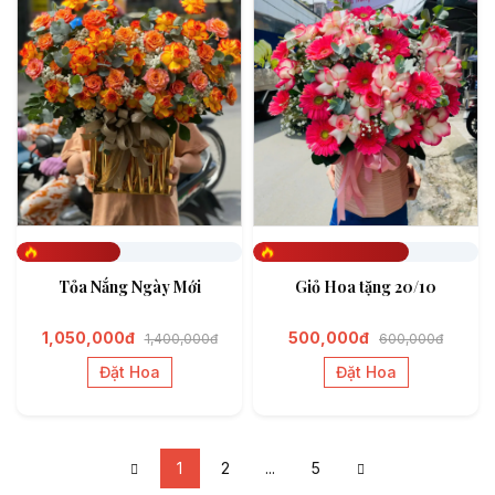
Đã đặt 461
Đã đặt 691
Tỏa Nắng Ngày Mới
Giỏ Hoa tặng 20/10
1,050,000đ
500,000đ
1,400,000đ
600,000đ
Đặt Hoa
Đặt Hoa
1
2
...
5