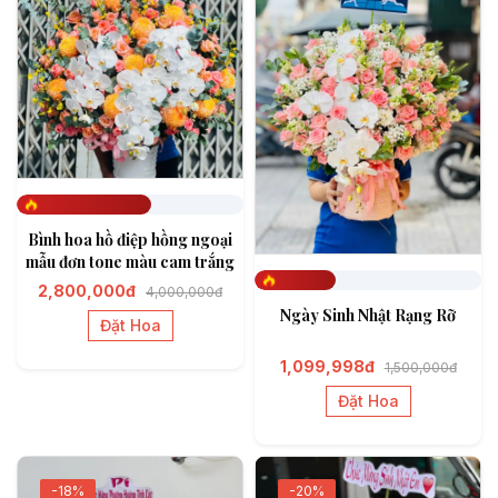
Đã đặt 594
Bình hoa hồ điệp hồng ngoại
mẫu đơn tone màu cam trắng
2,800,000đ
4,000,000đ
Đã đặt 356
Ngày Sinh Nhật Rạng Rỡ
Đặt Hoa
1,099,998đ
1,500,000đ
Đặt Hoa
-18%
-20%