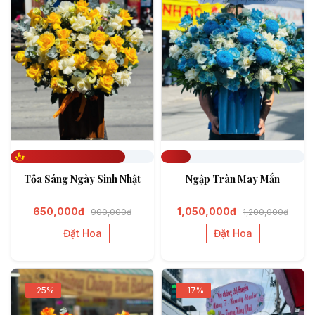
Đã đặt 797
Đã đặt 208
Tỏa Sáng Ngày Sinh Nhật
Ngập Tràn May Mắn
650,000đ
1,050,000đ
900,000đ
1,200,000đ
Đặt Hoa
Đặt Hoa
-25%
-17%