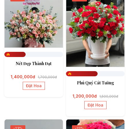
Đã đặt 362
Nét Đẹp Thành Đạt
1,400,000đ
1,700,000đ
Đã đặt 540
Phú Quý Cát Tường
Đặt Hoa
1,200,000đ
1,500,000đ
Đặt Hoa
-23%
-22%