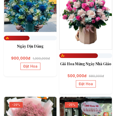
Đã đặt 486
Ngày Dịu Dàng
900,000đ
1,300,000đ
Đã đặt 729
Giỏ Hoa Mừng Ngày Nhà Giáo
Đặt Hoa
500,000đ
680,000đ
Đặt Hoa
-29%
-25%