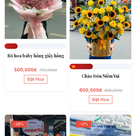
Đã đặt 211
Bó hoa baby hồng giấy hồng
500,000đ
700,000đ
Đã đặt 375
Chào Đón Niềm Vui
Đặt Hoa
600,000đ
800,000đ
Đặt Hoa
-28%
-13%