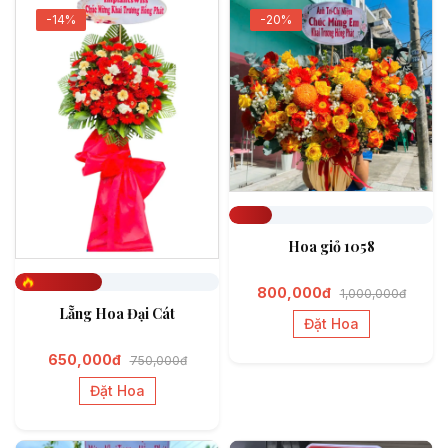
-14%
-20%
Đã đặt 212
Hoa giỏ 1058
800,000đ
1,000,000đ
Đã đặt 426
Lẵng Hoa Đại Cát
Đặt Hoa
650,000đ
750,000đ
Đặt Hoa