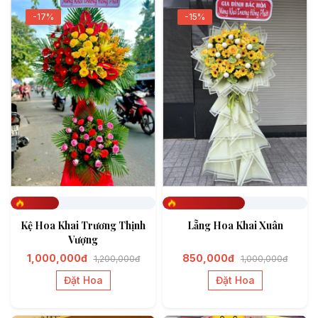
-17%
-15%
Đã đặt 332
Đã đặt 568
Kệ Hoa Khai Trương Thịnh
Lẵng Hoa Khai Xuân
Vượng
1,000,000đ
850,000đ
1,200,000đ
1,000,000đ
Đặt Hoa
Đặt Hoa