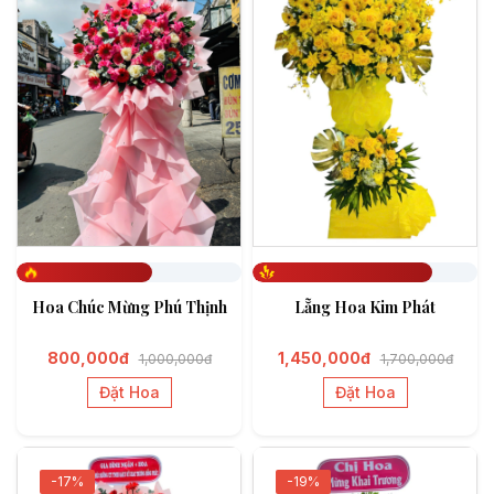
Đã đặt 603
Đã đặt 799
Hoa Chúc Mừng Phú Thịnh
Lẵng Hoa Kim Phát
800,000đ
1,450,000đ
1,000,000đ
1,700,000đ
Đặt Hoa
Đặt Hoa
-17%
-19%