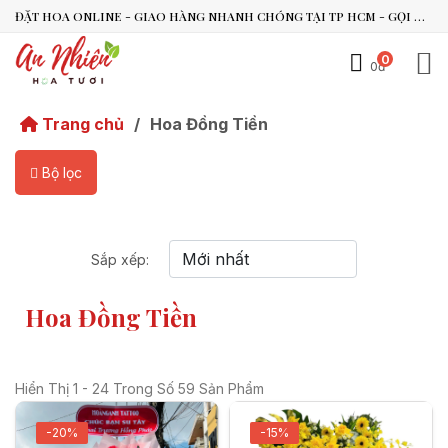
ĐẶT HOA ONLINE - GIAO HÀNG NHANH CHÓNG TẠI TP HCM - GỌI NGAY 0938.494.119 HOẶC 0899.492.909
0
0đ
An Nhiên Flowers
Trang chủ
/
Hoa Đồng Tiền
Tư vấn nhanh trong vài phút
Bộ lọc
Chào bạn, mình có thể hỗ trợ chọn hoa theo dịp nào?
Vừa xong
Sắp xếp:
Bạn có thể để lại yêu cầu, mình sẽ phản hồi sớm.
Hoa Đồng Tiền
Hiển Thị 1 - 24 Trong Số 59 Sản Phẩm
-20%
-15%