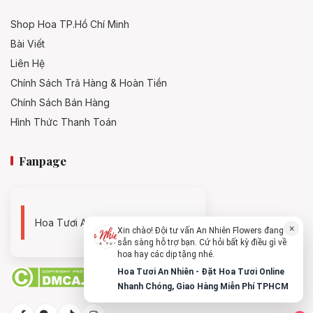
Shop Hoa TP.Hồ Chí Minh
Bài Viết
Liên Hệ
Chính Sách Trả Hàng & Hoàn Tiền
Chính Sách Bán Hàng
Hình Thức Thanh Toán
Fanpage
Hoa Tươi An Nhiên - 0938494119
×
Xin chào! Đội tư vấn An Nhiên Flowers đang
sẵn sàng hỗ trợ bạn. Cứ hỏi bất kỳ điều gì về
hoa hay các dịp tặng nhé.
Hoa đồng tiền màu hồng
Hoa Tươi An Nhiên - Đặt Hoa Tươi Online
Nhanh Chóng, Giao Hàng Miễn Phí TPHCM
Màu hồng của hoa đồng tiền tượng trưng cho tình yêu ngọt
ngào và sự hạnh phúc. Đây là lựa chọn thích hợp để tặng cho