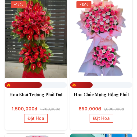
-12%
-15%
Đã đặt 596
Đã đặt 365
Hoa Khai Trương Phát Đạt
Hoa Chúc Mừng Hồng Phát
1,500,000đ
850,000đ
1,700,000đ
1,000,000đ
Đặt Hoa
Đặt Hoa