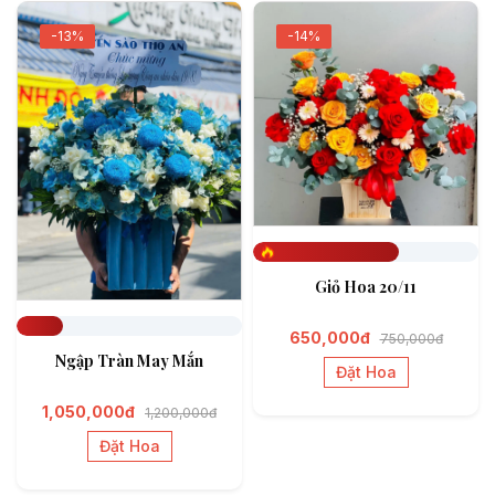
-13%
-14%
Đã đặt 647
Giỏ Hoa 20/11
650,000đ
750,000đ
Đã đặt 208
Ngập Tràn May Mắn
Đặt Hoa
1,050,000đ
1,200,000đ
Đặt Hoa