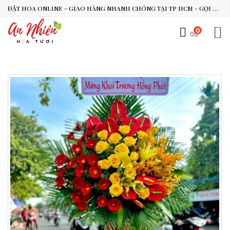
ĐẶT HOA ONLINE - GIAO HÀNG NHANH CHÓNG TẠI TP HCM - GỌI NGAY 0938.494.119 HOẶC 0899.492.909
0
0đ
An Nhiên Flowers
Tư vấn nhanh trong vài phút
Chào bạn, mình có thể hỗ trợ chọn hoa theo dịp nào?
Vừa xong
Bạn có thể để lại yêu cầu, mình sẽ phản hồi sớm.