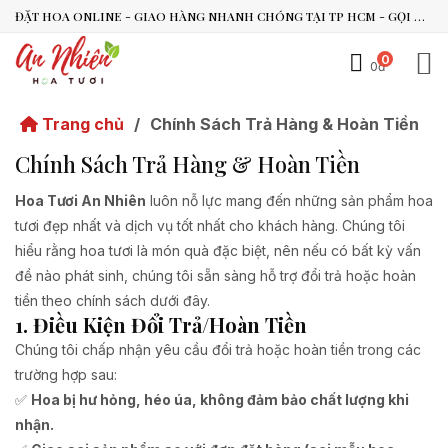
ĐẶT HOA ONLINE - GIAO HÀNG NHANH CHÓNG TẠI TP HCM - GỌI NGAY 0938.494.119 HOẶC 0899.492.909
0
An Nhiên Flowers
0đ
Tư vấn nhanh trong vài phút
Trang chủ
/
Chính Sách Trả Hàng & Hoàn Tiền
Chào bạn, mình có thể hỗ trợ chọn hoa theo dịp nào?
Chính Sách Trả Hàng & Hoàn Tiền
Vừa xong
Hoa Tươi An Nhiên
luôn nỗ lực mang đến những sản phẩm hoa
Bạn có thể để lại yêu cầu, mình sẽ phản hồi sớm.
tươi đẹp nhất và dịch vụ tốt nhất cho khách hàng. Chúng tôi
hiểu rằng hoa tươi là món quà đặc biệt, nên nếu có bất kỳ vấn
đề nào phát sinh, chúng tôi sẵn sàng hỗ trợ đổi trả hoặc hoàn
tiền theo chính sách dưới đây.
1. Điều Kiện Đổi Trả/Hoàn Tiền
Chúng tôi chấp nhận yêu cầu đổi trả hoặc hoàn tiền trong các
trường hợp sau:
✅
Hoa bị hư hỏng, héo úa, không đảm bảo chất lượng khi
nhận.