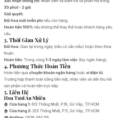
Xác nhận thông tin:
Nhân viên sẽ kiểm tra và phản hồi trong
30 phút - 2 giờ
.
Giải quyết:
Đổi hoa mới miễn phí
nếu còn hàng.
Hoàn tiền 100%
nếu không thể thay thế hoặc khách hàng yêu
cầu.
3. Thời Gian Xử Lý
Đổi hoa:
Giao lại trong ngày (nếu có sẵn mẫu) hoặc theo thỏa
thuận.
Hoàn tiền:
Trong vòng
1-3 ngày làm việc
(tùy ngân hàng).
4. Phương Thức Hoàn Tiền
Hoàn tiền qua
chuyển khoản ngân hàng
hoặc
ví điện tử
.
Trường hợp thanh toán bằng tiền mặt, nhân viên sẽ đến thu hồi
sản phẩm và hoàn tiền trực tiếp.
5. Liên Hệ
Hoa Tươi An Nhiên
🏠
Cửa hàng 1:
613 Thống Nhất, P.16, Gò Vấp, TP.HCM
🏠
Cửa hàng 2:
253 Thống Nhất, P.11, Gò Vấp, TP.HCM
☎
Hotline:
0938 494 119