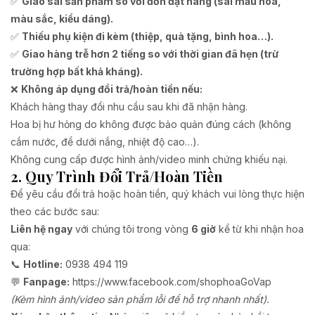
✅
Giao sai sản phẩm so với đơn đặt hàng (sai mẫu hoa,
màu sắc, kiểu dáng).
✅
Thiếu phụ kiện đi kèm (thiệp, quà tặng, bình hoa…).
✅
Giao hàng trễ hơn 2 tiếng so với thời gian đã hẹn (trừ
trường hợp bất khả kháng).
❌
Không áp dụng đổi trả/hoàn tiền nếu:
Khách hàng thay đổi nhu cầu sau khi đã nhận hàng.
Hoa bị hư hỏng do không được bảo quản đúng cách (không
cắm nước, để dưới nắng, nhiệt độ cao…).
Không cung cấp được hình ảnh/video minh chứng khiếu nại.
2. Quy Trình Đổi Trả/Hoàn Tiền
Để yêu cầu đổi trả hoặc hoàn tiền, quý khách vui lòng thực hiện
theo các bước sau:
Liên hệ ngay
với chúng tôi trong vòng
6 giờ
kể từ khi nhận hoa
qua:
📞
Hotline:
0938 494 119
💬
Fanpage:
https://www.facebook.com/shophoaGoVap
(Kèm hình ảnh/video sản phẩm lỗi để hỗ trợ nhanh nhất).