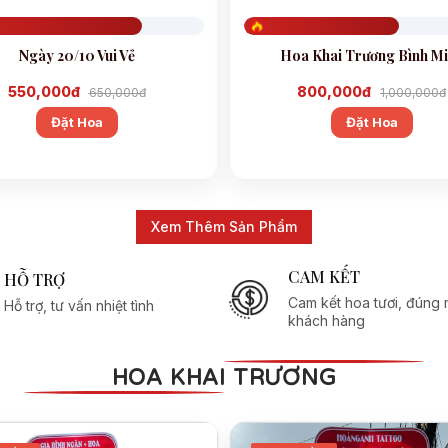
756
Đã đặt 606
Ngày 20/10 Vui Vẻ
Hoa Khai Trương Bình M
550,000đ
800,000đ
650,000đ
1,000,000đ
Đặt Hoa
Đặt Hoa
Xem Thêm Sản Phẩm
CAM KẾT
HỖ TRỢ
Cam kết hoa tươi, đúng
Hỗ trợ, tư vấn nhiệt tình
khách hàng
HOA KHAI TRƯƠNG