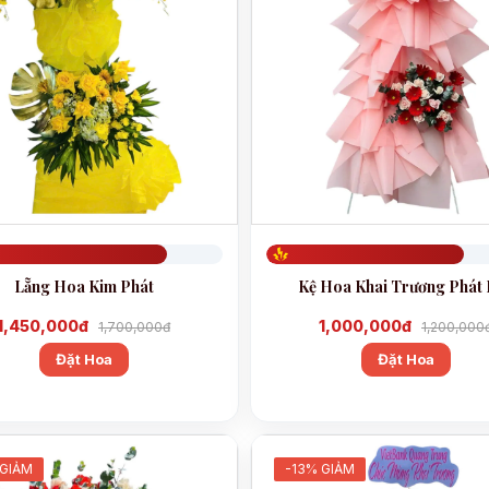
799
Đã đặt 708
Lẵng Hoa Kim Phát
Kệ Hoa Khai Trương Phát
1,450,000đ
1,000,000đ
1,700,000đ
1,200,000
Đặt Hoa
Đặt Hoa
 GIẢM
-13% GIẢM