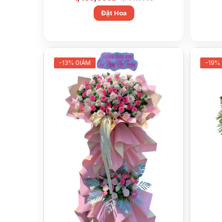
Đặt Hoa
-13% GIẢM
-19%