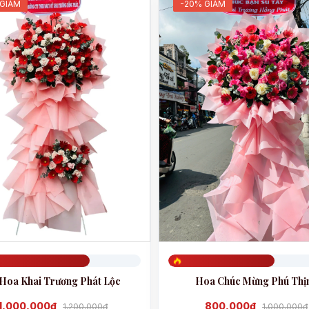
 GIẢM
-20% GIẢM
708
Đã đặt 603
Hoa Khai Trương Phát Lộc
Hoa Chúc Mừng Phú Thị
1,000,000đ
800,000đ
1,200,000đ
1,000,000đ