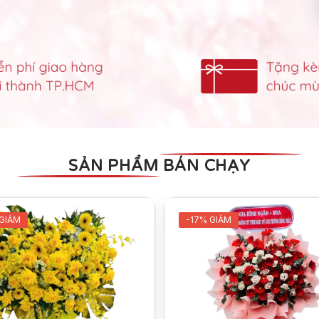
SẢN PHẨM BÁN CHẠY
 GIẢM
-17% GIẢM