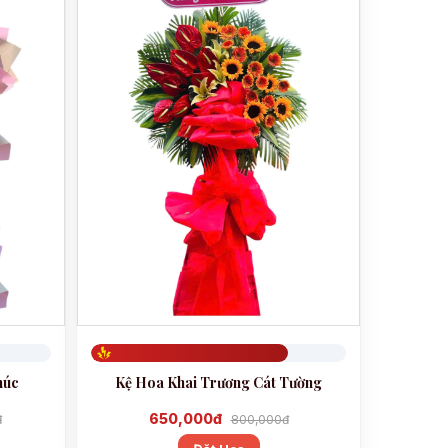
Đã đặt 772
húc
Kệ Hoa Khai Trương Cát Tường
650,000đ
đ
800,000đ