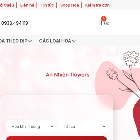
ới thiệu
Liên hệ
Tin tức
Shop Hoa
Kiểm tra đơn
0
0938.494.119
0đ
OA THEO DỊP
CÁC LOẠI HOA
TÌM KIẾM SẢN PHẨM
Chọn chủ đề
Mức giá