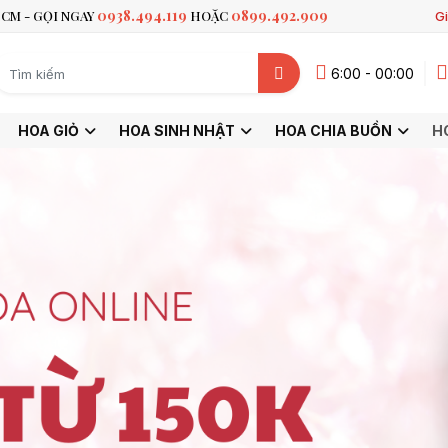
0938.494.119
0899.492.909
CM - GỌI NGAY
HOẶC
Gi
6:00 - 00:00
HOA GIỎ
HOA SINH NHẬT
HOA CHIA BUỒN
H