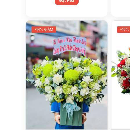
Đặt Hoa
-14% GIẢM
-16%