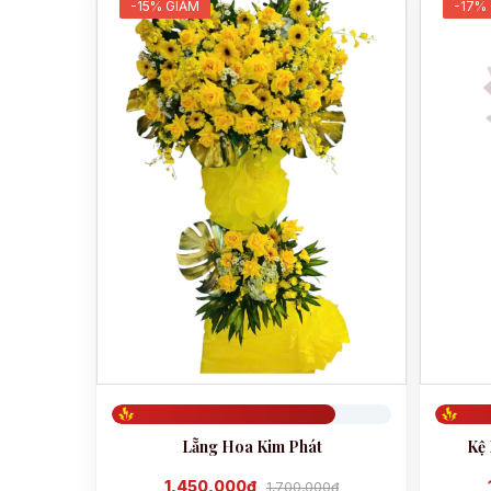
-15% GIẢM
-17%
Đã đặt 799
Đã đặt 
Lẵng Hoa Kim Phát
Kệ 
1,450,000đ
1,700,000đ