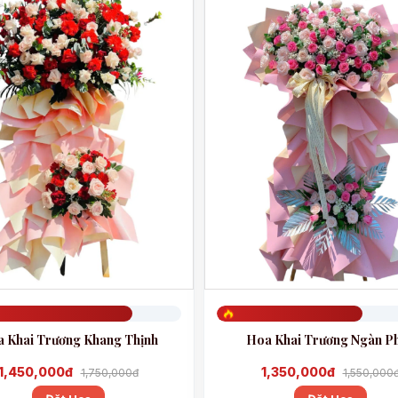
786
Đã đặt 642
 Khai Trương Khang Thịnh
Hoa Khai Trương Ngàn P
1,450,000đ
1,350,000đ
1,750,000đ
1,550,000