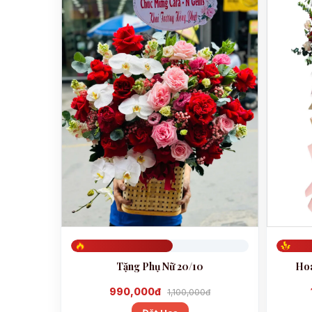
Đã đặt 571
Đã đặt 
Tặng Phụ Nữ 20/10
Hoa
990,000đ
1,100,000đ