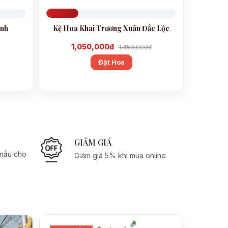
Đã đặt 247
inh
Kệ Hoa Khai Trương Xuân Đắc Lộc
1,050,000đ
1,450,000đ
Đặt Hoa
GIẢM GIÁ
 mẫu cho
Giám giá 5% khi mua online