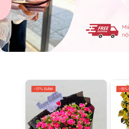
-17% GIẢM
-15%