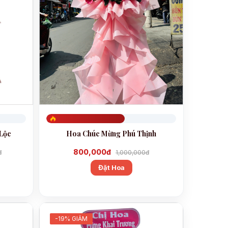
Đã đặt 603
 Lộc
Hoa Chúc Mừng Phú Thịnh
800,000đ
đ
1,000,000đ
Đặt Hoa
-19% GIẢM