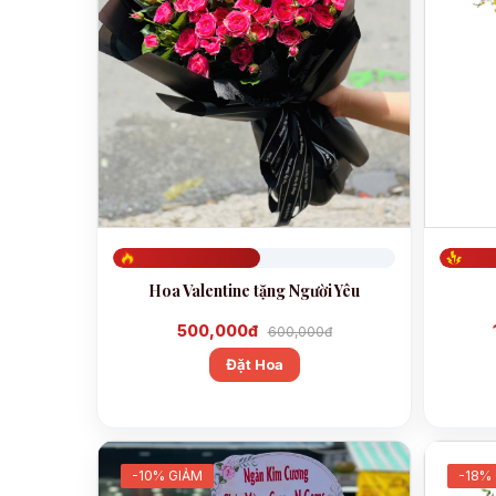
Đã đặt 523
Đã đặt 
Hoa Valentine tặng Người Yêu
500,000đ
600,000đ
Đặt Hoa
-10% GIẢM
-18%