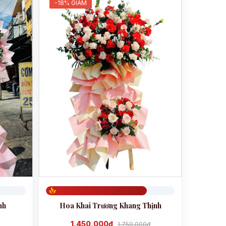
-18% GIẢM
Đã đặt 786
nh
Hoa Khai Trương Khang Thịnh
1,450,000đ
1,750,000đ