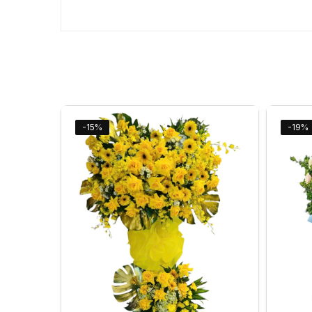
-15%
-19%