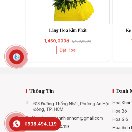
Lẵng Hoa Kim Phát
Kệ
1,450,000đ
1,700,000đ
Đặt Hoa
Thông Tin
Danh 
Hoa Khai
613 Đường Thống Nhất, Phường An Hội
Đông, TP, HCM
Hoa Bó
Mail:
hoatuoiannhienhcm@gmail.com
Hoa Giỏ
0938.494.119
SĐT:
0938.494.119
Hoa Sinh 