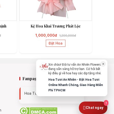
An Nhiên Flowers
Tư vấn nhanh trong vài phút
hịnh
Kệ Hoa Khai Trương Phát Lộc
Chào bạn, mình có thể hỗ trợ chọn hoa
theo dịp nào?
1,000,000đ
đ
1,200,000đ
Vừa xong
Đặt Hoa
Bạn có thể để lại yêu cầu, mình sẽ phản
hồi sớm.
×
Xin chào! Đội tư vấn An Nhiên Flowers
đang sẵn sàng hỗ trợ bạn. Cứ hỏi bất
kỳ điều gì về hoa hay các dịp tặng nhé.
Fanpage
Hoa Tươi An Nhiên - Đặt Hoa Tươi
Online Nhanh Chóng, Giao Hàng Miễn
Phí TPHCM
Hoa Tươi An Nhiên - 0938494119
1
Chat ngay
n