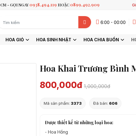
0938.494.119
0899.492.909
CM - GỌI NGAY
HOẶC
Gi
6:00 - 00:00
HOA GIỎ
HOA SINH NHẬT
HOA CHIA BUỒN
H
Hoa Khai Trương Bình 
800,000đ
1,000,000đ
Mã sản phẩm:
3373
Đã bán:
606
Được thiết kế từ những loại hoa:
-
Hoa Hồng