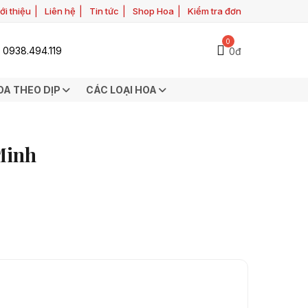
ới thiệu
Liên hệ
Tin tức
Shop Hoa
Kiểm tra đơn
0
0938.494.119
0đ
OA THEO DỊP
CÁC LOẠI HOA
Minh