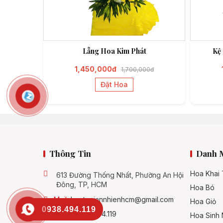
Lẵng Hoa Kim Phát
Kệ
1,450,000đ
1,700,000đ
Đặt Hoa
Thông Tin
Danh 
Hoa Khai
613 Đường Thống Nhất, Phường An Hội
Đông, TP, HCM
Hoa Bó
Mail:
hoatuoiannhienhcm@gmail.com
Hoa Giỏ
0938.494.119
SĐT:
0938.494.119
Hoa Sinh 