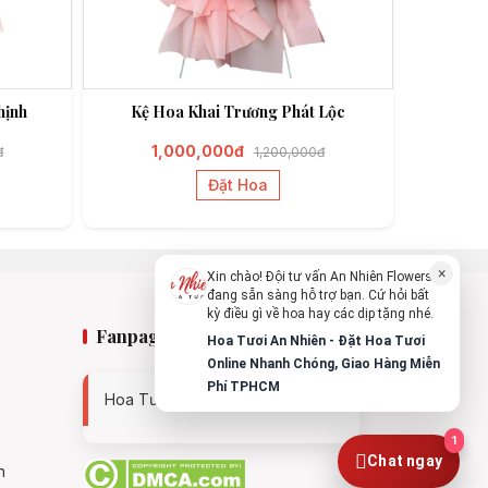
An Nhiên Flowers
Tư vấn nhanh trong vài phút
hịnh
Kệ Hoa Khai Trương Phát Lộc
Chào bạn, mình có thể hỗ trợ chọn hoa
theo dịp nào?
1,000,000đ
đ
1,200,000đ
Vừa xong
Đặt Hoa
Bạn có thể để lại yêu cầu, mình sẽ phản
hồi sớm.
×
Xin chào! Đội tư vấn An Nhiên Flowers
đang sẵn sàng hỗ trợ bạn. Cứ hỏi bất
kỳ điều gì về hoa hay các dịp tặng nhé.
Fanpage
Hoa Tươi An Nhiên - Đặt Hoa Tươi
Online Nhanh Chóng, Giao Hàng Miễn
Phí TPHCM
Hoa Tươi An Nhiên - 0938494119
1
Chat ngay
n