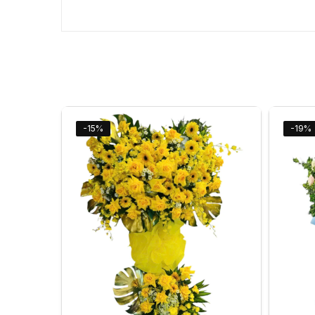
-15%
-19%