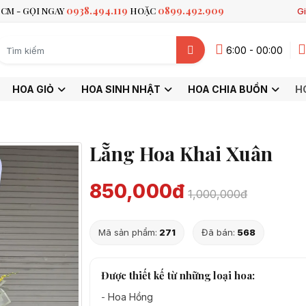
0938.494.119
0899.492.909
CM - GỌI NGAY
HOẶC
Gi
6:00 - 00:00
HOA GIỎ
HOA SINH NHẬT
HOA CHIA BUỒN
H
Lẵng Hoa Khai Xuân
850,000đ
1,000,000đ
Mã sản phẩm:
271
Đã bán:
568
Được thiết kế từ những loại hoa:
-
Hoa Hồng