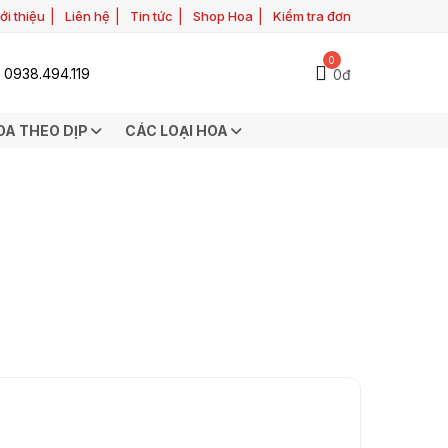
ới thiệu
Liên hệ
Tin tức
Shop Hoa
Kiểm tra đơn
0
0938.494.119
0đ
OA THEO DỊP
CÁC LOẠI HOA