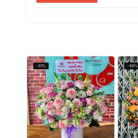
-31%
-30%