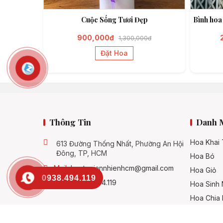
Cuộc Sống Tươi Đẹp
Bình hoa
900,000đ
1,300,000đ
Đặt Hoa
Thông Tin
Danh 
Hoa Khai
613 Đường Thống Nhất, Phường An Hội
Đông, TP, HCM
Hoa Bó
Mail:
hoatuoiannhienhcm@gmail.com
Hoa Giỏ
0938.494.119
SĐT:
0938.494.119
Hoa Sinh 
Hoa Chia