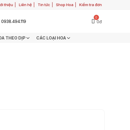
ới thiệu
Liên hệ
Tin tức
Shop Hoa
Kiểm tra đơn
0
0938.494.119
0đ
OA THEO DỊP
CÁC LOẠI HOA