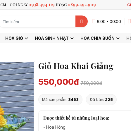
0938.494.119
0899.492.909
CM - GỌI NGAY
HOẶC
Gi
6:00 - 00:00
HOA GIỎ
HOA SINH NHẬT
HOA CHIA BUỒN
H
Giỏ Hoa Khai Giảng
550,000đ
750,000đ
Mã sản phẩm:
3463
Đã bán:
225
Được thiết kế từ những loại hoa:
-
Hoa Hồng