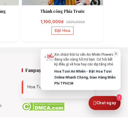
áng
Thành công Phía Trước
Chào bạn, mình có thể hỗ trợ chọn hoa
theo dịp nào?
1,100,000đ
1,500,000đ
Vừa xong
Đặt Hoa
Bạn có thể để lại yêu cầu, mình sẽ phản
hồi sớm.
×
Xin chào! Đội tư vấn An Nhiên Flowers
đang sẵn sàng hỗ trợ bạn. Cứ hỏi bất
kỳ điều gì về hoa hay các dịp tặng nhé.
Fanpage
Hoa Tươi An Nhiên - Đặt Hoa Tươi
Online Nhanh Chóng, Giao Hàng Miễn
Phí TPHCM
Hoa Tươi An Nhiên - 0938494119
1
Chat ngay
n