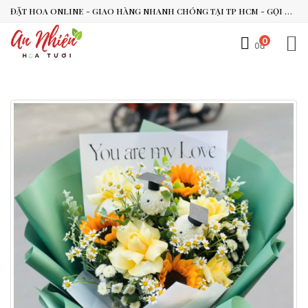
ĐẶT HOA ONLINE - GIAO HÀNG NHANH CHÓNG TẠI TP HCM - GỌI NGAY 0938.494.119 HOẶC 0899.492.909
0
0đ
An Nhiên Flowers
Tư vấn nhanh trong vài phút
Chào bạn, mình có thể hỗ trợ chọn hoa theo dịp nào?
Vừa xong
Bạn có thể để lại yêu cầu, mình sẽ phản hồi sớm.