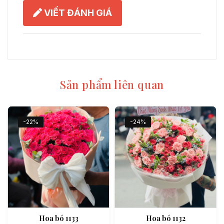
VIẾT ĐÁNH GIÁ
Sản phẩm liên quan
-22%
-24%
Hoa bó 1133
Hoa bó 1132