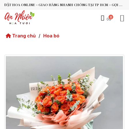
ĐẶT HOA ONLINE - GIAO HÀNG NHANH CHÓNG TẠI TP HCM - GỌI NGAY 0938.494.119 HOẶC 0899.492.909
0
0đ
An Nhiên Flowers
Tư vấn nhanh trong vài phút
Trang chủ
/
Hoa bó
Chào bạn, mình có thể hỗ trợ chọn hoa theo dịp nào?
Vừa xong
Bạn có thể để lại yêu cầu, mình sẽ phản hồi sớm.