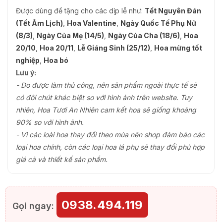
Được dùng để tặng cho các dịp lễ như:
Tết Nguyên Đán
(Tết Âm Lịch)
,
Hoa Valentine
,
Ngày Quốc Tế Phụ Nữ
(8/3)
,
Ngày Của Mẹ (14/5)
,
Ngày Của Cha (18/6)
,
Hoa
20/10
,
Hoa 20/11
,
Lễ Giáng Sinh (25/12)
,
Hoa mừng tốt
nghiệp
,
Hoa bó
Lưu ý:
- Do được làm thủ công, nên sản phẩm ngoài thực tế sẽ
có đôi chút khác biệt so với hình ảnh trên website. Tuy
nhiên, Hoa Tươi An Nhiên cam kết hoa sẽ giống khoảng
90% so với hình ảnh.
- Vì các loài hoa thay đổi theo mùa nên shop đảm bảo các
loại hoa chính, còn các loại hoa lá phụ sẽ thay đổi phù hợp
giá cả và thiết kế sản phẩm.
0938.494.119
Gọi ngay: