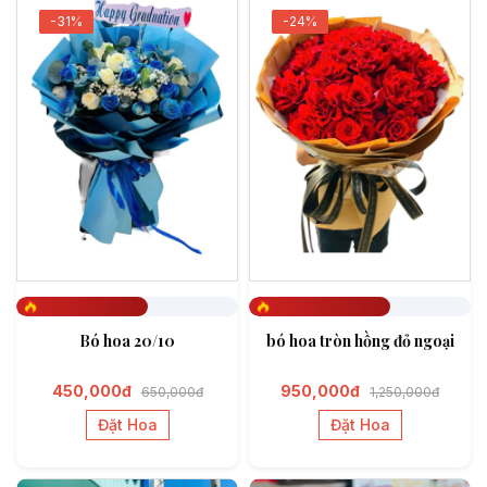
-31%
-24%
Đã đặt 591
Đã đặt 638
Bó hoa 20/10
bó hoa tròn hồng đỏ ngoại
450,000đ
950,000đ
650,000đ
1,250,000đ
Đặt Hoa
Đặt Hoa