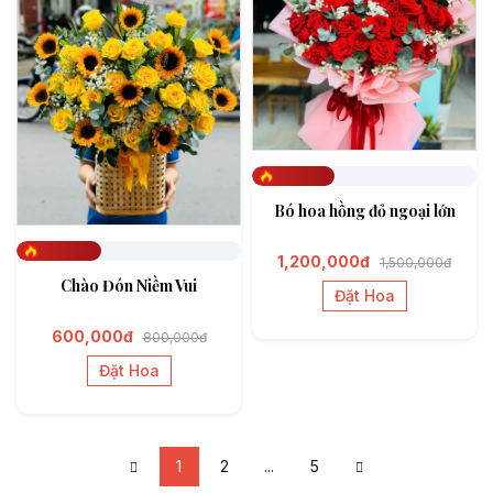
Đã đặt 368
Bó hoa hồng đỏ ngoại lớn
1,200,000đ
1,500,000đ
Đã đặt 375
Chào Đón Niềm Vui
Đặt Hoa
600,000đ
800,000đ
Đặt Hoa
1
2
...
5