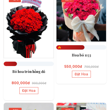
Đã đặt 562
Hoa bó 1133
550,000đ
700,000đ
Đã đặt 267
Bó hoa tròn hồng đỏ
Đặt Hoa
800,000đ
900,000đ
Đặt Hoa