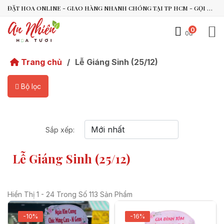
ĐẶT HOA ONLINE - GIAO HÀNG NHANH CHÓNG TẠI TP HCM - GỌI NGAY 0938.494.119 HOẶC 0899.492.909
0
0đ
An Nhiên Flowers
Trang chủ
/
Lễ Giáng Sinh (25/12)
Tư vấn nhanh trong vài phút
Bộ lọc
Chào bạn, mình có thể hỗ trợ chọn hoa theo dịp nào?
Vừa xong
Sắp xếp:
Bạn có thể để lại yêu cầu, mình sẽ phản hồi sớm.
Lễ Giáng Sinh (25/12)
Hiển Thị 1 - 24 Trong Số 113 Sản Phẩm
-10%
-16%