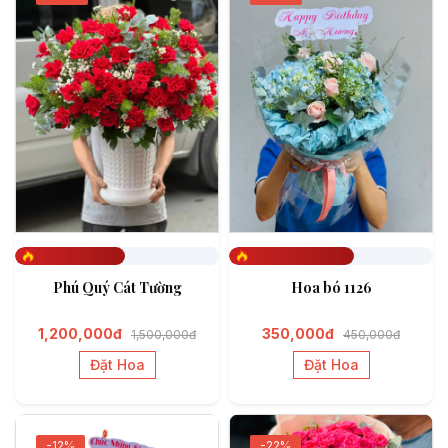
Đã đặt 540
Đã đặt 611
Phú Quý Cát Tường
Hoa bó 1126
1,200,000đ
350,000đ
1,500,000đ
450,000đ
Đặt Hoa
Đặt Hoa
-12%
-22%