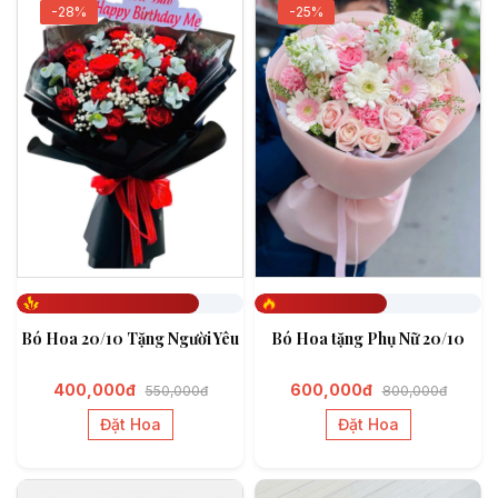
-28%
-25%
Đã đặt 802
Đã đặt 585
Bó Hoa 20/10 Tặng Người Yêu
Bó Hoa tặng Phụ Nữ 20/10
400,000đ
600,000đ
550,000đ
800,000đ
Đặt Hoa
Đặt Hoa