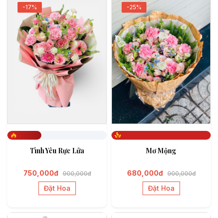
-17%
-25%
Đã đặt 343
Đã đặt 750000
Tình Yêu Rực Lửa
Mơ Mộng
750,000đ
680,000đ
900,000đ
900,000đ
Đặt Hoa
Đặt Hoa