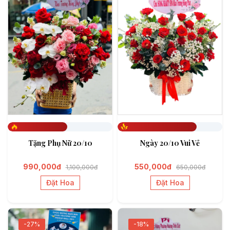
Đã đặt 571
Đã đặt 756
Tặng Phụ Nữ 20/10
Ngày 20/10 Vui Vẻ
990,000đ
550,000đ
1,100,000đ
650,000đ
Đặt Hoa
Đặt Hoa
-27%
-18%