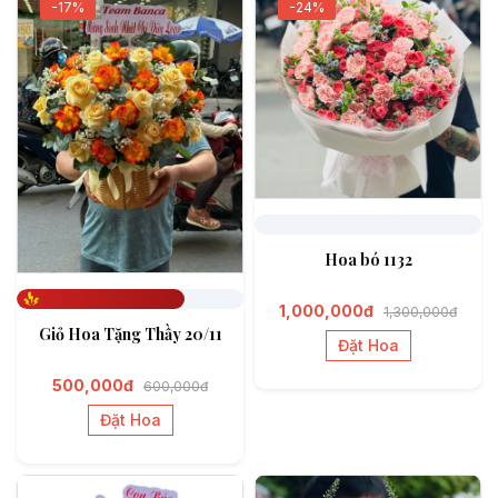
-17%
-24%
Đã đặt
Hoa bó 1132
1,000,000đ
1,300,000đ
Đã đặt 742
Giỏ Hoa Tặng Thầy 20/11
Đặt Hoa
500,000đ
600,000đ
Đặt Hoa