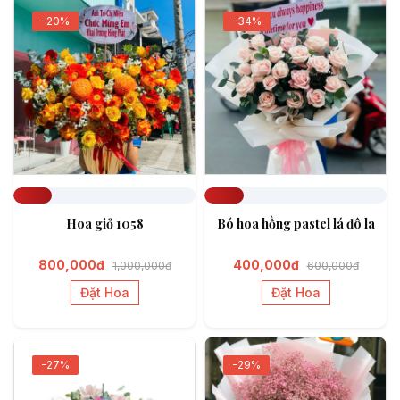
-20%
-34%
Đã đặt 212
Đã đặt 218
Hoa giỏ 1058
Bó hoa hồng pastel lá đô la
800,000đ
400,000đ
1,000,000đ
600,000đ
Đặt Hoa
Đặt Hoa
-27%
-29%