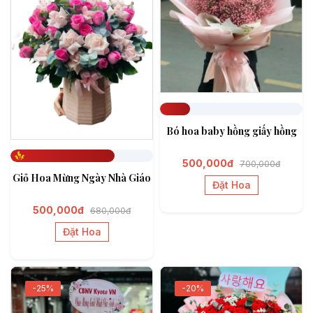
Đã đặt 211
Bó hoa baby hồng giấy hồng
500,000đ
700,000đ
Đã đặt 729
Giỏ Hoa Mừng Ngày Nhà Giáo
Đặt Hoa
500,000đ
680,000đ
Đặt Hoa
-25%
-20%