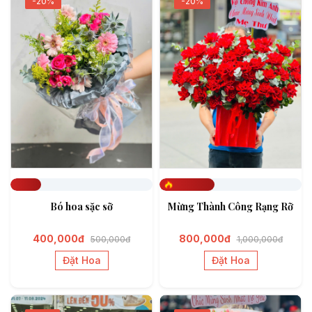
-20%
-20%
Đã đặt 217
Đã đặt 388
Bó hoa sặc sỡ
Mừng Thành Công Rạng Rỡ
400,000đ
800,000đ
500,000đ
1,000,000đ
Đặt Hoa
Đặt Hoa