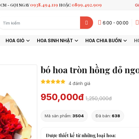
0938.494.119
0899.492.909
CM - GỌI NGAY
HOẶC
Gi
6:00 - 00:00
HOA GIỎ
HOA SINH NHẬT
HOA CHIA BUỒN
H
bó hoa tròn hồng đỏ ng
4 đánh giá
950,000đ
1,250,000đ
Mã sản phẩm:
3504
Đã bán:
638
Được thiết kế từ những loại hoa: