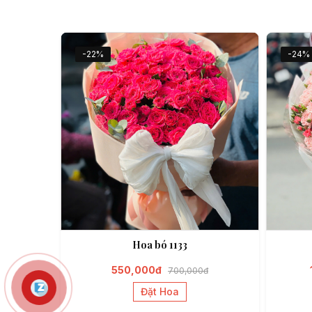
-22%
-24%
Hoa bó 1133
550,000đ
700,000đ
Đặt Hoa