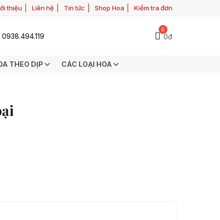
ới thiệu
Liên hệ
Tin tức
Shop Hoa
Kiểm tra đơn
0
0938.494.119
0đ
OA THEO DỊP
CÁC LOẠI HOA
oại