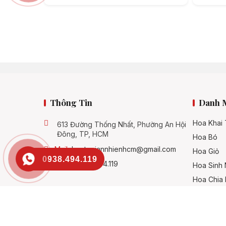
Thông Tin
Danh 
Hoa Khai
613 Đường Thống Nhất, Phường An Hội
Đông, TP, HCM
Hoa Bó
Mail:
hoatuoiannhienhcm@gmail.com
Hoa Giỏ
0938.494.119
SĐT:
0938.494.119
Hoa Sinh 
Hoa Chia