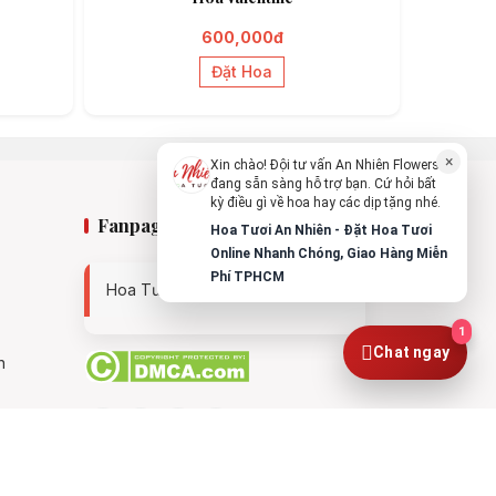
Chào bạn, mình có thể hỗ trợ chọn hoa
theo dịp nào?
600,000đ
Vừa xong
Đặt Hoa
Bạn có thể để lại yêu cầu, mình sẽ phản
hồi sớm.
×
Xin chào! Đội tư vấn An Nhiên Flowers
đang sẵn sàng hỗ trợ bạn. Cứ hỏi bất
kỳ điều gì về hoa hay các dịp tặng nhé.
Fanpage
Hoa Tươi An Nhiên - Đặt Hoa Tươi
Online Nhanh Chóng, Giao Hàng Miễn
Phí TPHCM
Hoa Tươi An Nhiên - 0938494119
1
Chat ngay
n