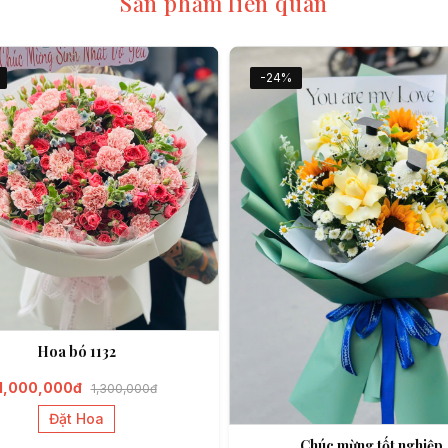
Sản phẩm liên quan
-24%
Hoa bó 1132
1,000,000đ
1,300,000đ
Đặt Hoa
Chúc mừng tốt nghiệp