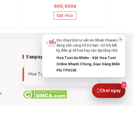
theo dịp nào?
600,000đ
Vừa xong
Đặt Hoa
Bạn có thể để lại yêu cầu, mình sẽ phản
hồi sớm.
×
Xin chào! Đội tư vấn An Nhiên Flowers
đang sẵn sàng hỗ trợ bạn. Cứ hỏi bất
kỳ điều gì về hoa hay các dịp tặng nhé.
Fanpage
Hoa Tươi An Nhiên - Đặt Hoa Tươi
Online Nhanh Chóng, Giao Hàng Miễn
Phí TPHCM
Hoa Tươi An Nhiên - 0938494119
1
Chat ngay
n