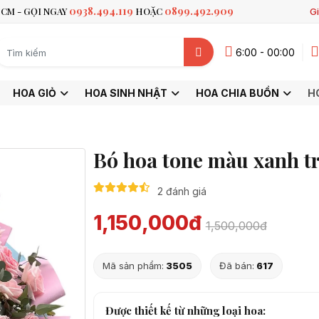
0938.494.119
0899.492.909
CM - GỌI NGAY
HOẶC
Gi
6:00 - 00:00
HOA GIỎ
HOA SINH NHẬT
HOA CHIA BUỒN
H
Bó hoa tone màu xanh t
2 đánh giá
1,150,000đ
1,500,000đ
Mã sản phẩm:
3505
Đã bán:
617
Được thiết kế từ những loại hoa: