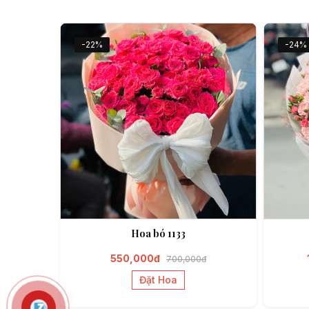
-22%
-24%
Hoa bó 1133
550,000đ
700,000đ
Đặt Hoa