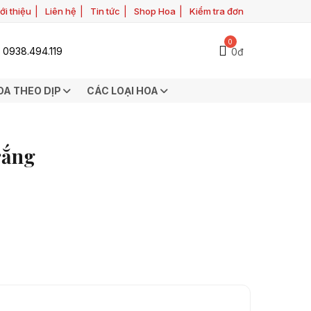
ới thiệu
Liên hệ
Tin tức
Shop Hoa
Kiểm tra đơn
0
0938.494.119
0đ
OA THEO DỊP
CÁC LOẠI HOA
rắng