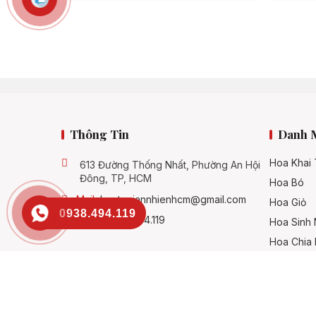
Thông Tin
Danh 
Hoa Khai
613 Đường Thống Nhất, Phường An Hội
Đông, TP, HCM
Hoa Bó
Mail:
hoatuoiannhienhcm@gmail.com
Hoa Giỏ
0938.494.119
SĐT:
0938.494.119
Hoa Sinh 
Hoa Chia