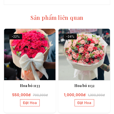
Sản phẩm liên quan
-22%
-24%
Hoa bó 1133
Hoa bó 1132
550,000đ
1,000,000đ
700,000đ
1,300,000đ
Đặt Hoa
Đặt Hoa