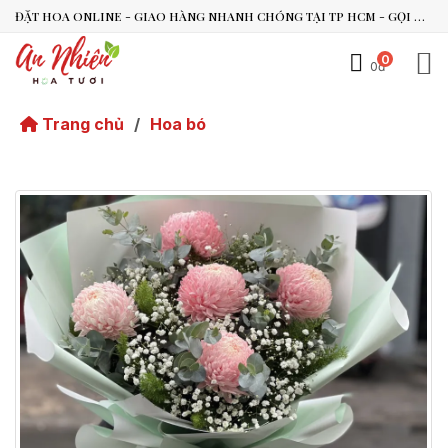
ĐẶT HOA ONLINE - GIAO HÀNG NHANH CHÓNG TẠI TP HCM - GỌI NGAY 0938.494.119 HOẶC 0899.492.909
0
0đ
An Nhiên Flowers
Tư vấn nhanh trong vài phút
Trang chủ
/
Hoa bó
Chào bạn, mình có thể hỗ trợ chọn hoa theo dịp nào?
Vừa xong
Bạn có thể để lại yêu cầu, mình sẽ phản hồi sớm.