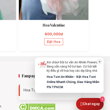
An Nhiên Flowers
Tư vấn nhanh trong vài phút
Hoa Valentine
Chào bạn, mình có thể hỗ trợ chọn hoa
theo dịp nào?
600,000đ
Vừa xong
Đặt Hoa
Bạn có thể để lại yêu cầu, mình sẽ phản
hồi sớm.
×
Xin chào! Đội tư vấn An Nhiên Flowers
đang sẵn sàng hỗ trợ bạn. Cứ hỏi bất
kỳ điều gì về hoa hay các dịp tặng nhé.
Fanpage
Hoa Tươi An Nhiên - Đặt Hoa Tươi
Online Nhanh Chóng, Giao Hàng Miễn
Phí TPHCM
Hoa Tươi An Nhiên - 0938494119
1
Chat ngay
n