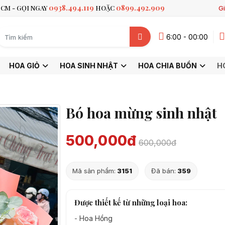
0938.494.119
0899.492.909
CM - GỌI NGAY
HOẶC
Gi
6:00 - 00:00
HOA GIỎ
HOA SINH NHẬT
HOA CHIA BUỒN
H
Bó hoa mừng sinh nhật
500,000đ
600,000đ
Mã sản phẩm:
3151
Đã bán:
359
Được thiết kế từ những loại hoa:
-
Hoa Hồng