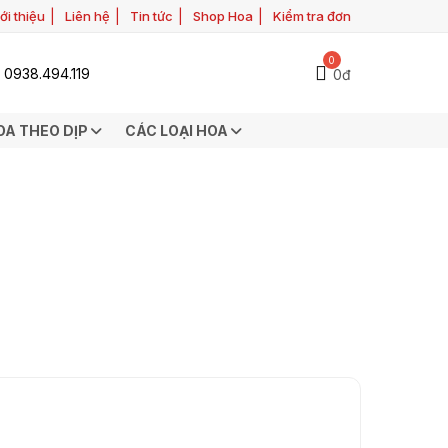
ới thiệu
Liên hệ
Tin tức
Shop Hoa
Kiểm tra đơn
0
0938.494.119
0đ
OA THEO DỊP
CÁC LOẠI HOA