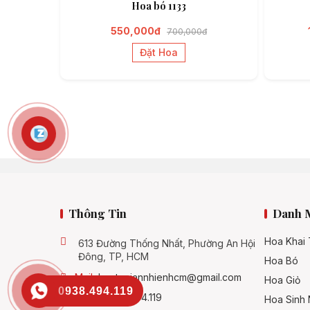
Hoa bó 1133
550,000đ
700,000đ
Đặt Hoa
Thông Tin
Danh 
Hoa Khai
613 Đường Thống Nhất, Phường An Hội
Đông, TP, HCM
Hoa Bó
Mail:
hoatuoiannhienhcm@gmail.com
Hoa Giỏ
0938.494.119
SĐT:
0938.494.119
Hoa Sinh 