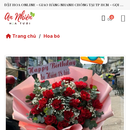
ĐẶT HOA ONLINE - GIAO HÀNG NHANH CHÓNG TẠI TP HCM - GỌI NGAY 0938.494.119 HOẶC 0899.492.909
0
0đ
An Nhiên Flowers
Tư vấn nhanh trong vài phút
Trang chủ
/
Hoa bó
Chào bạn, mình có thể hỗ trợ chọn hoa theo dịp nào?
Vừa xong
Bạn có thể để lại yêu cầu, mình sẽ phản hồi sớm.