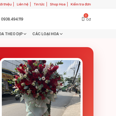
ới thiệu
Liên hệ
Tin tức
Shop Hoa
Kiểm tra đơn
0
0938.494.119
0đ
OA THEO DỊP
CÁC LOẠI HOA