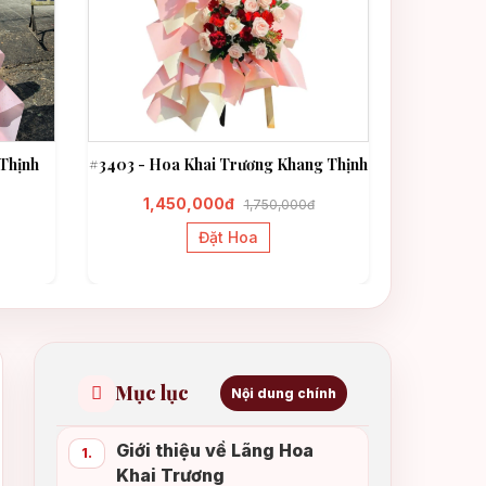
Thịnh
#3403 - Hoa Khai Trương Khang Thịnh
#3331 - H
1,450,000đ
1,3
1,750,000đ
Đặt Hoa
Mục lục
Nội dung chính
Giới thiệu về Lãng Hoa
1.
Khai Trương