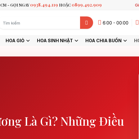
0938.494.119
0899.492.909
CM - GỌI NGAY
HOẶC
Gi
6:00 - 00:00
HOA GIỎ
HOA SINH NHẬT
HOA CHIA BUỒN
H
ương Là Gì? Những Điều