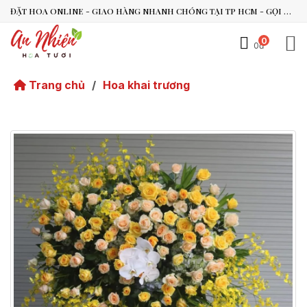
ĐẶT HOA ONLINE - GIAO HÀNG NHANH CHÓNG TẠI TP HCM - GỌI NGAY 0938.494.119 HOẶC 0899.492.909
0
0đ
An Nhiên Flowers
Tư vấn nhanh trong vài phút
Trang chủ
/
Hoa khai trương
Chào bạn, mình có thể hỗ trợ chọn hoa theo dịp nào?
Vừa xong
Bạn có thể để lại yêu cầu, mình sẽ phản hồi sớm.