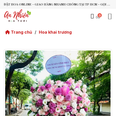
ĐẶT HOA ONLINE - GIAO HÀNG NHANH CHÓNG TẠI TP HCM - GỌI NGAY 0938.494.119 HOẶC 0899.492.909
0
0đ
An Nhiên Flowers
Tư vấn nhanh trong vài phút
Trang chủ
/
Hoa khai trương
Chào bạn, mình có thể hỗ trợ chọn hoa theo dịp nào?
Vừa xong
Bạn có thể để lại yêu cầu, mình sẽ phản hồi sớm.