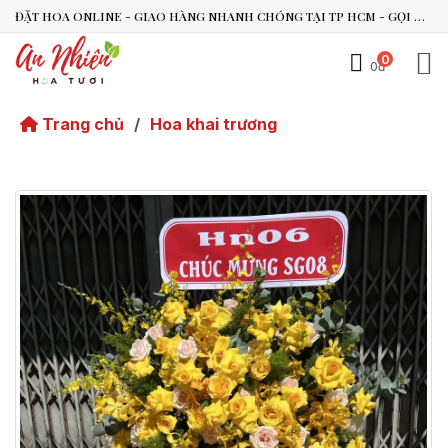
ĐẶT HOA ONLINE - GIAO HÀNG NHANH CHÓNG TẠI TP HCM - GỌI NGAY 0938.494.119 HOẶC 0899.492.909
0
0đ
An Nhiên Flowers
Tư vấn nhanh trong vài phút
Trang chủ
/
Hoa khai trương
Chào bạn, mình có thể hỗ trợ chọn hoa theo dịp nào?
Vừa xong
Bạn có thể để lại yêu cầu, mình sẽ phản hồi sớm.