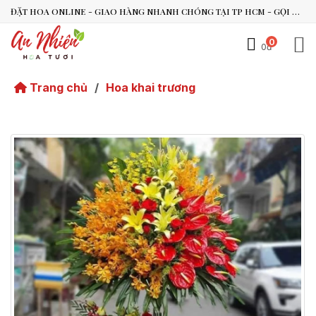
ĐẶT HOA ONLINE - GIAO HÀNG NHANH CHÓNG TẠI TP HCM - GỌI NGAY 0938.494.119 HOẶC 0899.492.909
0
0đ
An Nhiên Flowers
Tư vấn nhanh trong vài phút
Trang chủ
/
Hoa khai trương
Chào bạn, mình có thể hỗ trợ chọn hoa theo dịp nào?
Vừa xong
Bạn có thể để lại yêu cầu, mình sẽ phản hồi sớm.