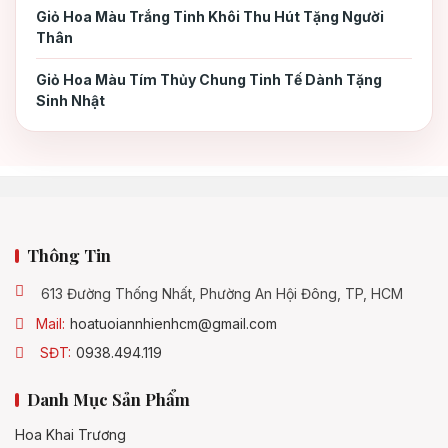
Chất liệu giỏ hoa
3.4
Giỏ Hoa Màu Trắng Tinh Khôi Thu Hút Tặng Người
Thân
Shop hoa
3.5
Giỏ Hoa Màu Tím Thủy Chung Tinh Tế Dành Tặng
Sinh Nhật
Thông Tin
613 Đường Thống Nhất, Phường An Hội Đông, TP, HCM
Mail:
hoatuoiannhienhcm@gmail.com
SĐT:
0938.494.119
Danh Mục Sản Phẩm
Hoa Khai Trương