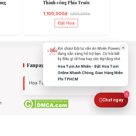
áng
Thành công Phía Trước
Chào bạn, mình có thể hỗ trợ chọn hoa
theo dịp nào?
1,100,000đ
1,500,000đ
Vừa xong
Đặt Hoa
Bạn có thể để lại yêu cầu, mình sẽ phản
hồi sớm.
×
Xin chào! Đội tư vấn An Nhiên Flowers
đang sẵn sàng hỗ trợ bạn. Cứ hỏi bất
kỳ điều gì về hoa hay các dịp tặng nhé.
Fanpage
Hoa Tươi An Nhiên - Đặt Hoa Tươi
Online Nhanh Chóng, Giao Hàng Miễn
Phí TPHCM
Hoa Tươi An Nhiên - 0938494119
1
Chat ngay
n