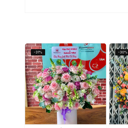
-31%
-30%