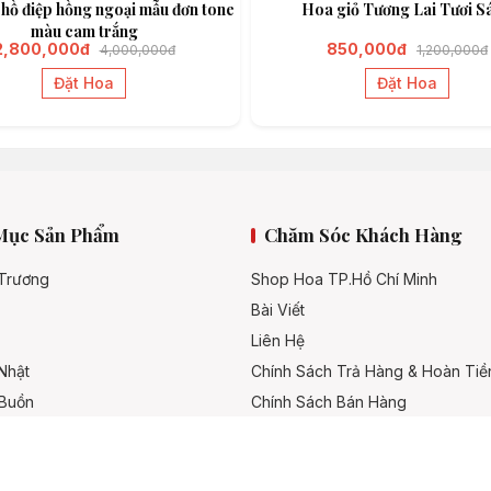
 hồ điệp hồng ngoại mẫu đơn tone
Hoa giỏ Tương Lai Tươi S
màu cam trắng
2,800,000đ
850,000đ
4,000,000đ
1,200,000đ
Đặt Hoa
Đặt Hoa
Mục Sản Phẩm
Chăm Sóc Khách Hàng
 Trương
Shop Hoa TP.Hồ Chí Minh
Bài Viết
Liên Hệ
Nhật
Chính Sách Trả Hàng & Hoàn Tiề
 Buồn
Chính Sách Bán Hàng
Hình Thức Thanh Toán