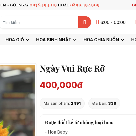
0938.494.119
0899.492.909
CM - GỌI NGAY
HOẶC
Gi
6:00 - 00:00
HOA GIỎ
HOA SINH NHẬT
HOA CHIA BUỒN
H
Ngày Vui Rực Rỡ
400,000đ
Mã sản phẩm:
2491
Đã bán:
338
Được thiết kế từ những loại hoa:
-
Hoa Baby