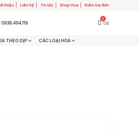
ới thiệu
Liên hệ
Tin tức
Shop Hoa
Kiểm tra đơn
0
0938.494.119
0đ
OA THEO DỊP
CÁC LOẠI HOA