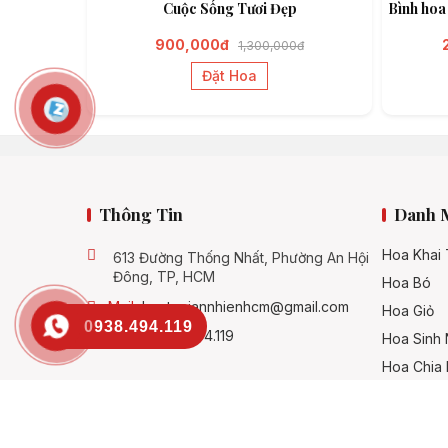
Cuộc Sống Tươi Đẹp
Bình hoa
900,000đ
1,300,000đ
Đặt Hoa
Thông Tin
Danh 
Hoa Khai
613 Đường Thống Nhất, Phường An Hội
Đông, TP, HCM
Hoa Bó
Mail:
hoatuoiannhienhcm@gmail.com
Hoa Giỏ
0938.494.119
SĐT:
0938.494.119
Hoa Sinh 
Hoa Chia