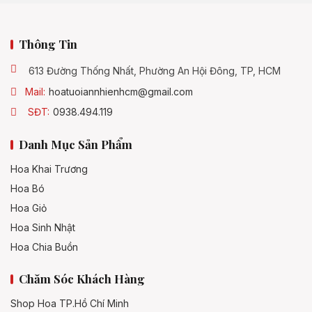
Yêu cầu dịch vụ giao hàng
3.4
Thông Tin
613 Đường Thống Nhất, Phường An Hội Đông, TP, HCM
Ghi chú lời chúc mừng
3.5
Mail:
hoatuoiannhienhcm@gmail.com
SĐT:
0938.494.119
Danh Mục Sản Phẩm
Hoa Khai Trương
Hoa Bó
Hoa Giỏ
Hoa Sinh Nhật
Hoa Chia Buồn
Chăm Sóc Khách Hàng
Shop Hoa TP.Hồ Chí Minh