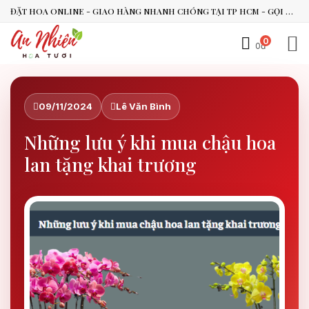
ĐẶT HOA ONLINE - GIAO HÀNG NHANH CHÓNG TẠI TP HCM - GỌI NGAY 0938.494.119 HOẶC 0899.492.909
0
0đ
An Nhiên Flowers
Tư vấn nhanh trong vài phút
09/11/2024
Lê Văn Bình
Những lưu ý khi mua chậu hoa
Chào bạn, mình có thể hỗ trợ chọn hoa theo dịp nào?
lan tặng khai trương
Vừa xong
Bạn có thể để lại yêu cầu, mình sẽ phản hồi sớm.