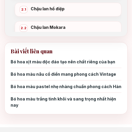
Chậu lan hồ điệp
2.1
Chậu lan Mokara
2.2
Chậu lan Vanda
2.3
Bài viết liên quan
Bó hoa xịt màu độc đáo tạo nên chất riêng của bạn
Xem thêm Hoa tặng khai trương:Giỏ
3.
hoa khai trươngHoa khai trương giá rẻ
Bó hoa màu nâu cổ điển mang phong cách Vintage
Bó hoa màu pastel nhẹ nhàng chuẩn phong cách Hàn
Lựa chọn cửa hàng uy tín
3.1
Bó hoa màu trắng tinh khôi và sang trọng nhất hiện
nay
Kiểm tra chất lượng hoa
3.2
Chọn chậu hoa phù hợp
3.3