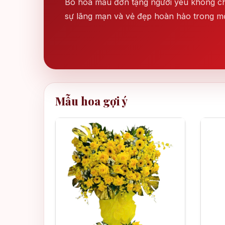
Bó hoa mẫu đơn tặng người yêu không chỉ
sự lãng mạn và vẻ đẹp hoàn hảo trong 
Mẫu hoa gợi ý