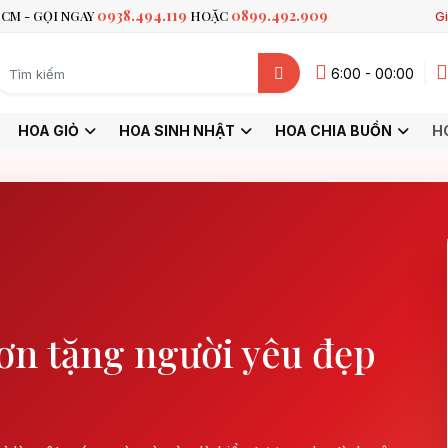
0938.494.119
0899.492.909
CM - GỌI NGAY
HOẶC
Gi
6:00 - 00:00
HOA GIỎ
HOA SINH NHẬT
HOA CHIA BUỒN
H
ơn tặng người yêu đẹp