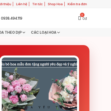
ới thiệu
Liên hệ
Tin tức
Shop Hoa
Kiểm tra đơn
0
0938.494.119
0đ
OA THEO DỊP
CÁC LOẠI HOA