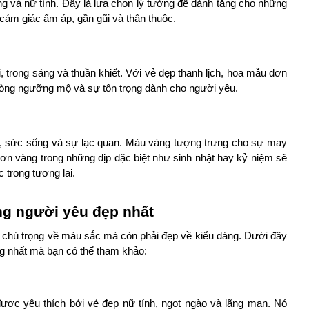
g và nữ tính. Đây là lựa chọn lý tưởng để dành tặng cho những 
ảm giác ấm áp, gần gũi và thân thuộc.
 trong sáng và thuần khiết. Với vẻ đẹp thanh lịch, hoa mẫu đơn 
 lòng ngưỡng mộ và sự tôn trọng dành cho người yêu.
 sức sống và sự lạc quan. Màu vàng tượng trưng cho sự may 
n vàng trong những dịp đặc biệt như sinh nhật hay kỷ niệm sẽ 
trong tương lai.
g người yêu đẹp nhất
 chú trọng về màu sắc mà còn phải đẹp về kiểu dáng. Dưới đây 
g nhất mà bạn có thể tham khảo:
ợc yêu thích bởi vẻ đẹp nữ tính, ngọt ngào và lãng mạn. Nó 