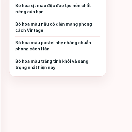
Bó hoa xịt màu độc đáo tạo nên chất
Hoa mẫu đơn trắng
2.3
riêng của bạn
Bó hoa màu nâu cổ điển mang phong
Hoa mẫu đơn vàng
2.4
cách Vintage
Bó hoa màu pastel nhẹ nhàng chuẩn
Những mẫu bó hoa mẫu
3.
phong cách Hàn
đơn tặng người yêu đẹp
nhất
Bó hoa màu trắng tinh khôi và sang
trọng nhất hiện nay