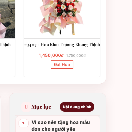
Thịnh
#3403 - Hoa Khai Trương Khang Thịnh
#3331 - H
1,450,000đ
1,3
1,750,000đ
Đặt Hoa
Mục lục
Nội dung chính
Vì sao nên tặng hoa mẫu
1.
đơn cho người yêu