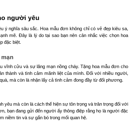
ho người yêu
 ý nghĩa sâu sắc. Hoa mẫu đơn không chỉ có vẻ đẹp kiêu sa, 
nh mẽ. Đây là lý do tại sao bạn nên cân nhắc việc chọn hoa 
 đặc biệt.
g mạn
êu vĩnh cửu và sự lãng mạn nồng cháy. Tặng hoa mẫu đơn cho 
 thành và tình cảm mãnh liệt của mình. Đối với nhiều người, 
quà, mà còn là nhận lấy cả tình cảm đong đầy từ đối phương.
 yêu mà còn là cách thể hiện sự tôn trọng và trân trọng đối với 
n, bạn đang gửi đến người ấy thông điệp rằng họ là người đặc 
êm niềm tin và sự gắn bó trong mối quan hệ.