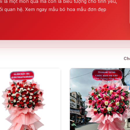
 là một món quà mà còn là biểu tượng cho tình yêu,
mối quan hệ. Xem ngay mẫu bó hoa mẫu đơn đẹp
Ch