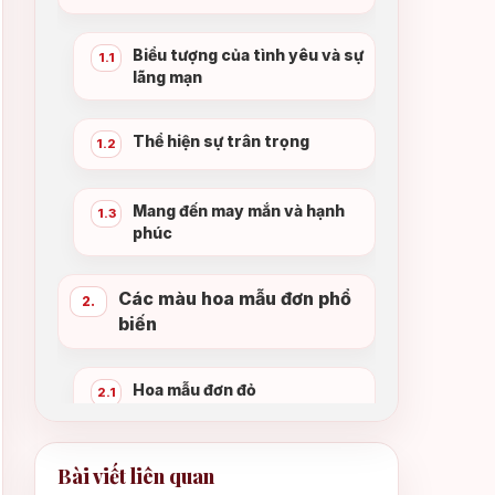
Biểu tượng của tình yêu và sự
1.1
lãng mạn
Thể hiện sự trân trọng
1.2
Mang đến may mắn và hạnh
1.3
phúc
Các màu hoa mẫu đơn phổ
2.
biến
Hoa mẫu đơn đỏ
2.1
Hoa mẫu đơn hồng
2.2
Bài viết liên quan