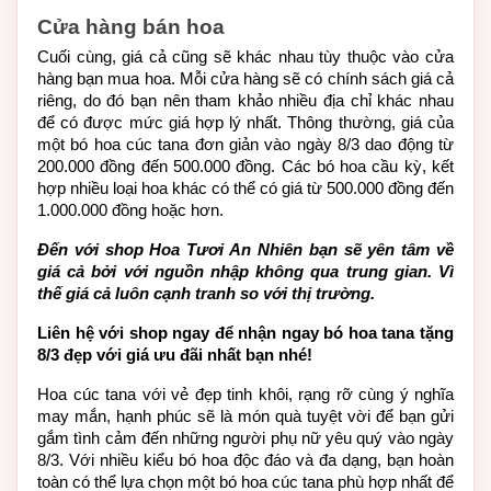
Cửa hàng bán hoa
Cuối cùng, giá cả cũng sẽ khác nhau tùy thuộc vào cửa 
hàng bạn mua hoa. Mỗi cửa hàng sẽ có chính sách giá cả 
riêng, do đó bạn nên tham khảo nhiều địa chỉ khác nhau 
để có được mức giá hợp lý nhất. Thông thường, giá của 
một bó hoa cúc tana đơn giản vào ngày 8/3 dao động từ 
200.000 đồng đến 500.000 đồng. Các bó hoa cầu kỳ, kết 
hợp nhiều loại hoa khác có thể có giá từ 500.000 đồng đến 
1.000.000 đồng hoặc hơn.
Đến với shop Hoa Tươi An Nhiên bạn sẽ yên tâm về 
giá cả bởi với nguồn nhập không qua trung gian. Vì 
thế giá cả luôn cạnh tranh so với thị trường. 
Liên hệ với shop ngay để nhận ngay bó hoa tana tặng 
8/3 đẹp với giá ưu đãi nhất bạn nhé!
Hoa cúc tana với vẻ đẹp tinh khôi, rạng rỡ cùng ý nghĩa 
may mắn, hạnh phúc sẽ là món quà tuyệt vời để bạn gửi 
gắm tình cảm đến những người phụ nữ yêu quý vào ngày 
8/3. Với nhiều kiểu bó hoa độc đáo và đa dạng, bạn hoàn 
toàn có thể lựa chọn một bó hoa cúc tana phù hợp nhất để 