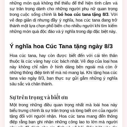
những món quà không thể thiếu để thể hiện tình cảm và 
sự trân trọng dành cho những người phụ nữ quan trọng 
trong cuộc sống chính là 
bó hoa cúc tana tặng 8/3
. 
Với 
vẻ đẹp giản dị nhưng đầy ý nghĩa, hoa cúc tana đang trở 
thành một lựa chọn phổ biến cho nhiều người khi tìm kiếm 
những món quà độc đáo và ý nghĩa trong dịp đặc biệt này.
Ý nghĩa hoa Cúc Tana tặng ngày 8/3
Hoa cúc tana, hay còn được biết đến với cái tên thân 
thuộc là cúc vàng hay cúc bách nhật. Vẻ đẹp của loại hoa 
này không chỉ nằm ở hình dáng bên ngoài mà còn ở 
những thông điệp tinh tế mà nó mang lại. Khi tặng hoa cúc 
tana vào ngày 8/3, bạn thực sự gửi gắm những ý nghĩa 
sâu sắc và chân thành.
Sự trên trọng và biết ơn
Một trong những điều quan trọng nhất mà loài hoa này 
biểu trưng chính là sự trân trọng và lòng biết ơn của người 
tặng đối với người nhận. Hoa cúc tana mang đến thông 
điệp rằng bạn ghi nhận những công lao to lớn mà người 