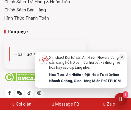
Chính Sách Trả Hàng & Hoàn Tiền
Chính Sách Bán Hàng
Hình Thức Thanh Toán
Fanpage
Hoa Tươi An Nhiên - 0938494119
×
Xin chào! Đội tư vấn An Nhiên Flowers đang
sẵn sàng hỗ trợ bạn. Cứ hỏi bất kỳ điều gì về
hoa hay các dịp tặng nhé.
Hoa Tươi An Nhiên - Đặt Hoa Tươi Online
Nhanh Chóng, Giao Hàng Miễn Phí TPHCM
1
Gọi điện
Message FB
Zalo
© 2025
Hoa Tươi An Nhiên - Đặt Hoa Tươi Online Nhanh
Chóng, Giao Hàng Miễn Phí TPHCM
Made with
by
annhienflowers