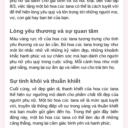
phụ nữ đã dành cho gia đình và xã hội. Đặc biệt vào dịp 
8/3, việc tặng một bó hoa cúc tana có thể là cách tuyệt vời 
để thể hiện lòng yêu quý và tôn trọng tới những người mẹ, 
vợ, con gái hay bạn bè của bạn.
Lòng yêu thương và sự quan tâm
Màu vàng rực rỡ của hoa cúc tana tượng trưng cho tình 
yêu thương và sự ân cần. Bó hoa cúc tana trong tay như 
một lời nhắc nhở về những kỷ niệm đẹp, những khoảnh 
khắc hạnh phúc và sự chăm sóc mà bạn dành cho người 
phụ nữ yêu quý trong cuộc sống. Mỗi cánh hoa như một 
giọt nắng, mang lại sự ấm áp và niềm vui cho trái tim họ.
Sự tinh khôi và thuần khiết
Cuối cùng, vẻ đẹp giản dị, thanh khiết của hoa cúc tana 
thể hiện sự ngưỡng mộ dành cho phẩm chất tốt đẹp của 
người phụ nữ. Một bó hoa cúc tana sẽ là món quà tuyệt 
vời, truyền tải thông điệp về sự trong sáng và thuần khiết 
mà bạn muốn gửi gắm đến họ. Trong thế giới đầy biến 
động này, một bó hoa cúc tana có thể làm dịu đi những 
căng thẳng, mang lại cảm giác bình yên và hạnh phúc.