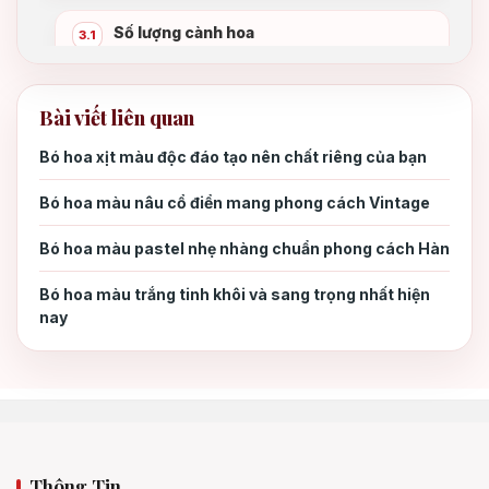
Số lượng cành hoa
3.1
Loại hoa kết hợp
3.2
Bài viết liên quan
Bó hoa xịt màu độc đáo tạo nên chất riêng của bạn
Kiểu dáng bó hoa
3.3
Bó hoa màu nâu cổ điển mang phong cách Vintage
Cửa hàng bán hoa
3.4
Bó hoa màu pastel nhẹ nhàng chuẩn phong cách Hàn
Bó hoa màu trắng tinh khôi và sang trọng nhất hiện
nay
Thông Tin