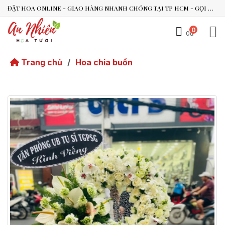
ĐẶT HOA ONLINE - GIAO HÀNG NHANH CHÓNG TẠI TP HCM - GỌI NGAY 0938.494.119 HOẶC 0899.492.909
0
0đ
An Nhiên Flowers
Tư vấn nhanh trong vài phút
Trang chủ
/
Hoa chia buồn
Chào bạn, mình có thể hỗ trợ chọn hoa theo dịp nào?
Vừa xong
Bạn có thể để lại yêu cầu, mình sẽ phản hồi sớm.