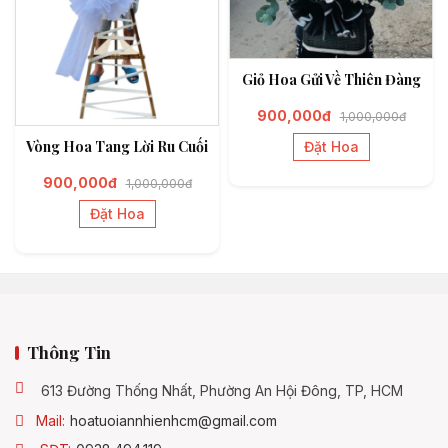
Giỏ Hoa Gửi Về Thiên Đàng
900,000đ
1,000,000đ
Vòng Hoa Tang Lời Ru Cuối
Đặt Hoa
900,000đ
1,000,000đ
Đặt Hoa
Thông Tin
613 Đường Thống Nhất, Phường An Hội Đông, TP, HCM
Mail:
hoatuoiannhienhcm@gmail.com