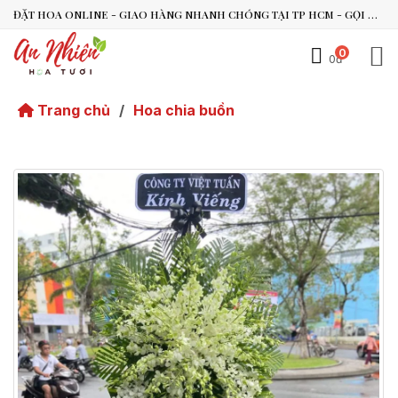
ĐẶT HOA ONLINE - GIAO HÀNG NHANH CHÓNG TẠI TP HCM - GỌI NGAY 0938.494.119 HOẶC 0899.492.909
0
0đ
An Nhiên Flowers
Tư vấn nhanh trong vài phút
Trang chủ
/
Hoa chia buồn
Chào bạn, mình có thể hỗ trợ chọn hoa theo dịp nào?
Vừa xong
Bạn có thể để lại yêu cầu, mình sẽ phản hồi sớm.