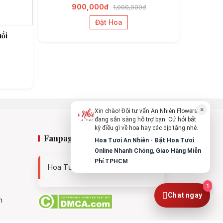
900,000đ
1,000,000đ
Tư vấn nhanh trong vài phút
Đặt Hoa
ối
Chào bạn, mình có thể hỗ trợ chọn hoa
theo dịp nào?
Vừa xong
Bạn có thể để lại yêu cầu, mình sẽ phản
hồi sớm.
×
Xin chào! Đội tư vấn An Nhiên Flowers
đang sẵn sàng hỗ trợ bạn. Cứ hỏi bất
kỳ điều gì về hoa hay các dịp tặng nhé.
Fanpage
Hoa Tươi An Nhiên - Đặt Hoa Tươi
Online Nhanh Chóng, Giao Hàng Miễn
Phí TPHCM
Hoa Tươi An Nhiên - 0938494119
1
Chat ngay
n