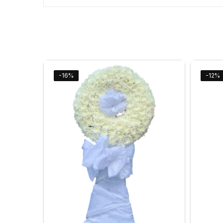
-16%
-12%