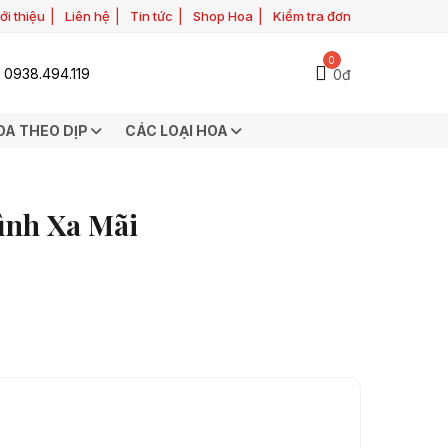
ới thiệu
Liên hệ
Tin tức
Shop Hoa
Kiểm tra đơn
0
0938.494.119
0đ
OA THEO DỊP
CÁC LOẠI HOA
ình Xa Mãi