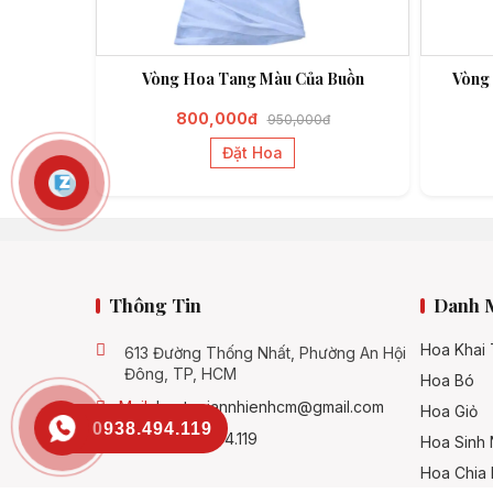
Vòng Hoa Tang Màu Của Buồn
Vòng 
800,000đ
950,000đ
Đặt Hoa
Thông Tin
Danh 
Hoa Khai
613 Đường Thống Nhất, Phường An Hội
Đông, TP, HCM
Hoa Bó
Mail:
hoatuoiannhienhcm@gmail.com
Hoa Giỏ
0938.494.119
SĐT:
0938.494.119
Hoa Sinh 
Hoa Chia