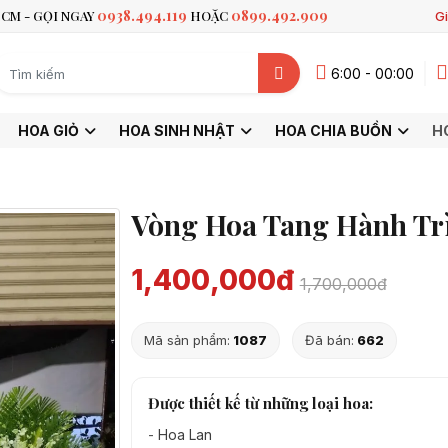
0938.494.119
0899.492.909
CM - GỌI NGAY
HOẶC
Gi
6:00 - 00:00
HOA GIỎ
HOA SINH NHẬT
HOA CHIA BUỒN
H
Vòng Hoa Tang Hành Tr
1,400,000đ
1,700,000đ
Mã sản phẩm:
1087
Đã bán:
662
Được thiết kế từ những loại hoa:
-
Hoa Lan