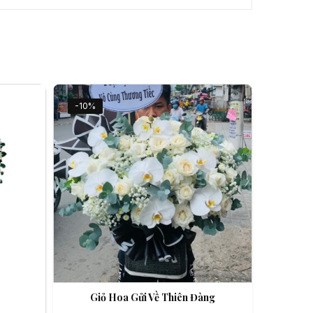
-10%
Giỏ Hoa Gửi Về Thiên Đàng
An Nhiên Flowers