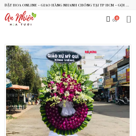
ĐẶT HOA ONLINE - GIAO HÀNG NHANH CHÓNG TẠI TP HCM - GỌI NGAY 0938.494.119 HOẶC 0899.492.909
0
0đ
An Nhiên Flowers
Tư vấn nhanh trong vài phút
Chào bạn, mình có thể hỗ trợ chọn hoa theo dịp nào?
Vừa xong
Bạn có thể để lại yêu cầu, mình sẽ phản hồi sớm.