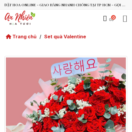
ĐẶT HOA ONLINE - GIAO HÀNG NHANH CHÓNG TẠI TP HCM - GỌI NGAY 0938.494.119 HOẶC 0899.492.909
0
0đ
An Nhiên Flowers
Tư vấn nhanh trong vài phút
Trang chủ
/
Set quà Valentine
Chào bạn, mình có thể hỗ trợ chọn hoa theo dịp nào?
Vừa xong
Bạn có thể để lại yêu cầu, mình sẽ phản hồi sớm.