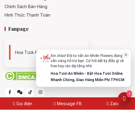
Chính Sách Bán Hàng
Hình Thức Thanh Toán
Fanpage
Hoa Tươi An Nhiên - 0938494119
×
Xin chào! Đội tư vấn An Nhiên Flowers đang
sẵn sàng hỗ trợ bạn. Cứ hỏi bất kỳ điều gì về
hoa hay các dịp tặng nhé.
Hoa Tươi An Nhiên - Đặt Hoa Tươi Online
Nhanh Chóng, Giao Hàng Miễn Phí TPHCM
1
Gọi điện
Message FB
Zalo
© 2025
Hoa Tươi An Nhiên - Đặt Hoa Tươi Online Nhanh
Chóng, Giao Hàng Miễn Phí TPHCM
Made with
by
annhienflowers