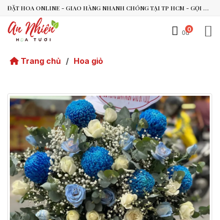
ĐẶT HOA ONLINE - GIAO HÀNG NHANH CHÓNG TẠI TP HCM - GỌI NGAY 0938.494.119 HOẶC 0899.492.909
0
0đ
An Nhiên Flowers
Tư vấn nhanh trong vài phút
Trang chủ
/
Hoa giỏ
Chào bạn, mình có thể hỗ trợ chọn hoa theo dịp nào?
Vừa xong
Bạn có thể để lại yêu cầu, mình sẽ phản hồi sớm.