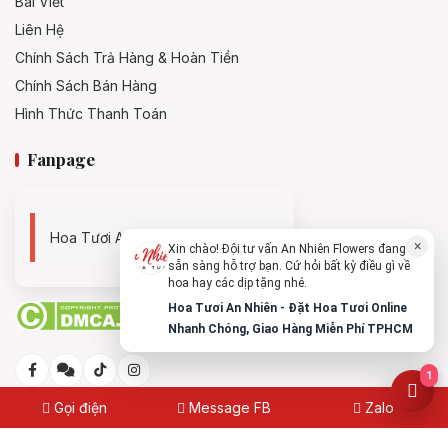
Bài Viết
Liên Hệ
Chính Sách Trả Hàng & Hoàn Tiền
Chính Sách Bán Hàng
Hình Thức Thanh Toán
Fanpage
Hoa Tươi An Nhiên - 0938494119
×
Xin chào! Đội tư vấn An Nhiên Flowers đang
sẵn sàng hỗ trợ bạn. Cứ hỏi bất kỳ điều gì về
hoa hay các dịp tặng nhé.
Hoa Tươi An Nhiên - Đặt Hoa Tươi Online
Nhanh Chóng, Giao Hàng Miễn Phí TPHCM
1
Gọi điện
Message FB
Zalo