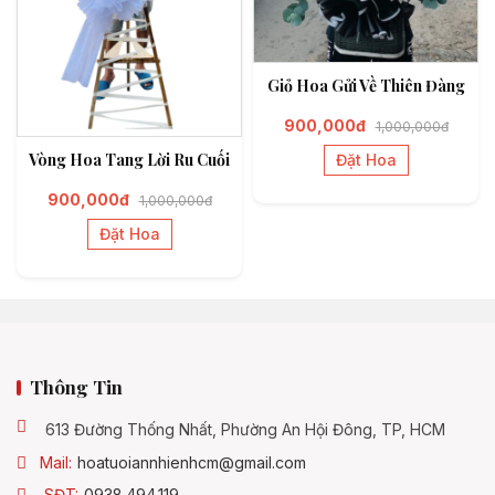
Giỏ Hoa Gửi Về Thiên Đàng
900,000đ
1,000,000đ
Vòng Hoa Tang Lời Ru Cuối
Đặt Hoa
900,000đ
1,000,000đ
Đặt Hoa
Thông Tin
613 Đường Thống Nhất, Phường An Hội Đông, TP, HCM
Mail:
hoatuoiannhienhcm@gmail.com
SĐT:
0938.494.119