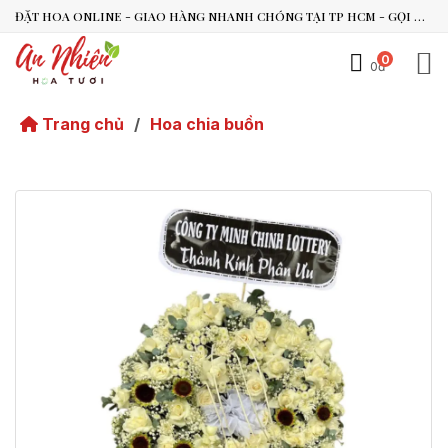
ĐẶT HOA ONLINE - GIAO HÀNG NHANH CHÓNG TẠI TP HCM - GỌI NGAY 0938.494.119 HOẶC 0899.492.909
0
0đ
An Nhiên Flowers
Tư vấn nhanh trong vài phút
Trang chủ
/
Hoa chia buồn
Chào bạn, mình có thể hỗ trợ chọn hoa theo dịp nào?
Vừa xong
Bạn có thể để lại yêu cầu, mình sẽ phản hồi sớm.