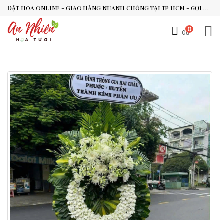
ĐẶT HOA ONLINE - GIAO HÀNG NHANH CHÓNG TẠI TP HCM - GỌI NGAY 0938.494.119 HOẶC 0899.492.909
0
0đ
An Nhiên Flowers
Tư vấn nhanh trong vài phút
Chào bạn, mình có thể hỗ trợ chọn hoa theo dịp nào?
Vừa xong
Bạn có thể để lại yêu cầu, mình sẽ phản hồi sớm.