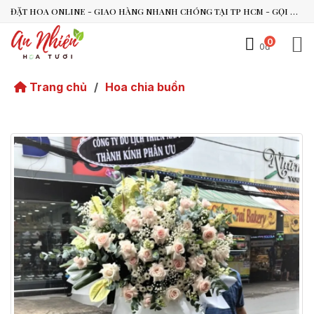
ĐẶT HOA ONLINE - GIAO HÀNG NHANH CHÓNG TẠI TP HCM - GỌI NGAY 0938.494.119 HOẶC 0899.492.909
0
0đ
An Nhiên Flowers
Tư vấn nhanh trong vài phút
Trang chủ
/
Hoa chia buồn
Chào bạn, mình có thể hỗ trợ chọn hoa theo dịp nào?
Vừa xong
Bạn có thể để lại yêu cầu, mình sẽ phản hồi sớm.