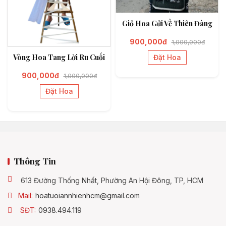
Giỏ Hoa Gửi Về Thiên Đàng
900,000đ
1,000,000đ
Vòng Hoa Tang Lời Ru Cuối
Đặt Hoa
900,000đ
1,000,000đ
Đặt Hoa
Thông Tin
613 Đường Thống Nhất, Phường An Hội Đông, TP, HCM
Mail:
hoatuoiannhienhcm@gmail.com
SĐT:
0938.494.119