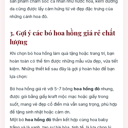
sản phẩm chăm sóc cá nhân như nước hoa, kem dưỡng
da cũng được lấy cảm hứng từ vẻ đẹp đặc trưng của
những cánh hoa đỏ.
3. Gợi ý các bó hoa hồng giá rẻ chất
lượng
Khi chọn bó hoa hồng làm quà tặng hoặc trang trí, bạn
hoàn toàn có thể tìm được những mẫu vừa đẹp, vừa tiết
kiệm. Những thiết kế sau đây là gợi ý hoàn hảo để bạn
lựa chọn:
Bó hoa hồng giá rẻ với 5-7 bông
hoa hồng đỏ
nhung,
được gói bằng giấy kraft mộc mạc hoặc giấy trong
suốt, mang vẻ đẹp cổ điển mà vẫn sang trọng, phù hợp
để tặng sinh nhật hoặc cảm ơn.
Một bó
hoa hồng đỏ
thắm kết hợp cùng hoa baby
trắng và lá xanh, tạo sự hài hòa, tinh tế, là lựa chọn lý