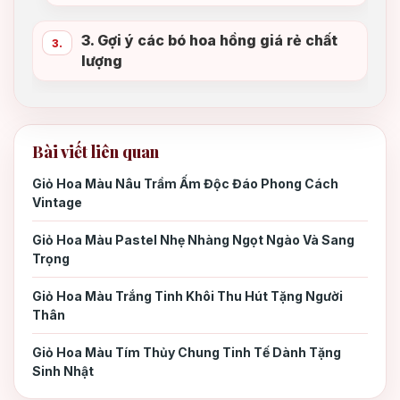
3. Gợi ý các bó hoa hồng giá rẻ chất
3.
lượng
4. Địa chỉ mua hoa hồng đỏ uy tín hiện
4.
nay
Bài viết liên quan
Giỏ Hoa Màu Nâu Trầm Ấm Độc Đáo Phong Cách
5.
Vintage
Giỏ Hoa Màu Pastel Nhẹ Nhàng Ngọt Ngào Và Sang
5. Kết luận
6.
Trọng
Giỏ Hoa Màu Trắng Tinh Khôi Thu Hút Tặng Người
Thân
Giỏ Hoa Màu Tím Thủy Chung Tinh Tế Dành Tặng
Sinh Nhật