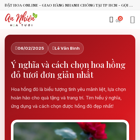
ĐẶT HOA ONLINE - GIAO HÀNG NHANH CHÓNG TẠI TP HCM - GỌI NGAY 0938.494.119 HOẶC 0899.492.909
0
0đ
An Nhiên Flowers
Tư vấn nhanh trong vài phút
06/02/2025
Lê Văn Bình
Ý nghĩa và cách chọn hoa hồng
Chào bạn, mình có thể hỗ trợ chọn hoa theo dịp nào?
Vừa xong
đỏ tươi đơn giản nhất
Bạn có thể để lại yêu cầu, mình sẽ phản hồi sớm.
Hoa hồng đỏ là biểu tượng tình yêu mãnh liệt, lựa chọn
hoàn hảo cho quà tặng và trang trí. Tìm hiểu ý nghĩa,
ứng dụng và cách chọn được hồng đỏ đẹp nhất!