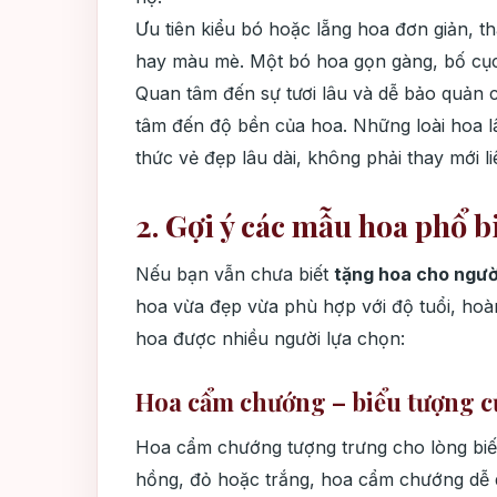
Ưu tiên kiểu bó hoặc lẵng hoa đơn giản, th
hay màu mè. Một bó hoa gọn gàng, bố cục h
Quan tâm đến sự tươi lâu và dễ bảo quản c
tâm đến độ bền của hoa. Những loài hoa l
thức vẻ đẹp lâu dài, không phải thay mới li
2. Gợi ý các mẫu hoa phổ b
Nếu bạn vẫn chưa biết
tặng hoa cho người
hoa vừa đẹp vừa phù hợp với độ tuổi, hoà
hoa được nhiều người lựa chọn:
Hoa cẩm chướng – biểu tượng c
Hoa cẩm chướng tượng trưng cho lòng biế
hồng, đỏ hoặc trắng, hoa cẩm chướng dễ d