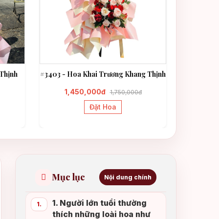
Thịnh
#3403 - Hoa Khai Trương Khang Thịnh
#3331 - H
1,450,000đ
1,3
1,750,000đ
Đặt Hoa
Mục lục
Nội dung chính
1. Người lớn tuổi thường
1.
thích những loài hoa như