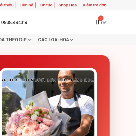
ới thiệu
Liên hệ
Tin tức
Shop Hoa
Kiểm tra đơn
0
0938.494.119
0đ
OA THEO DỊP
CÁC LOẠI HOA