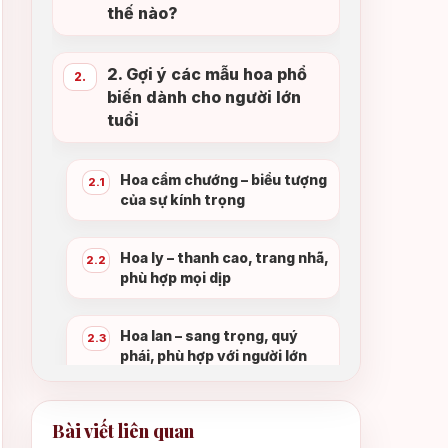
thế nào?
2. Gợi ý các mẫu hoa phổ
2.
biến dành cho người lớn
tuổi
Hoa cẩm chướng – biểu tượng
2.1
của sự kính trọng
Hoa ly – thanh cao, trang nhã,
2.2
phù hợp mọi dịp
Hoa lan – sang trọng, quý
2.3
phái, phù hợp với người lớn
tuổi
Bài viết liên quan
3. Những sai lầm cần tránh
3.