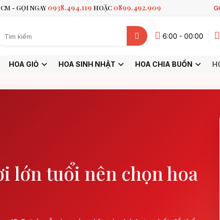
0938.494.119
0899.492.909
CM - GỌI NGAY
HOẶC
Gi
6:00 - 00:00
HOA GIỎ
HOA SINH NHẬT
HOA CHIA BUỒN
H
i lớn tuổi nên chọn hoa