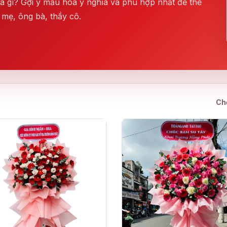
a gì? Gợi ý mẫu hoa ý nghĩa và phù hợp nhất để thể
 mẹ, ông bà, thầy cô.
Ch