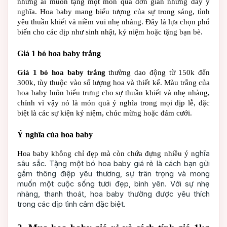
những ai muốn tặng một món quà đơn giản nhưng đầy ý 
nghĩa. Hoa baby mang biểu tượng của sự trong sáng, tình 
yêu thuần khiết và niềm vui nhẹ nhàng. Đây là lựa chọn phổ 
biến cho các dịp như sinh nhật, kỷ niệm hoặc tặng bạn bè.
Giá 1 bó hoa baby trắng
Giá 1 bó hoa baby trắng
 thường dao động từ 150k đến 
300k, tùy thuộc vào số lượng hoa và thiết kế. Màu trắng của 
hoa baby luôn biểu trưng cho sự thuần khiết và nhẹ nhàng, 
chính vì vậy nó là món quà ý nghĩa trong mọi dịp lễ, đặc 
biệt là các sự kiện kỷ niệm, chúc mừng hoặc đám cưới.
Ý nghĩa của hoa baby
ghĩa
Hoa baby không chỉ đẹp mà còn chứa đựng nhiều ý n
sâu sắc. Tặng một
bó hoa baby giá rẻ
là cách bạn gửi
gắm thông điệp yêu thương, sự trân trọng và mong
muốn một cuộc sống tươi đẹp, bình yên. Với sự nhẹ
nhàng, thanh thoát, hoa baby thường được yêu thích
trong các dịp tình cảm đặc biệt.