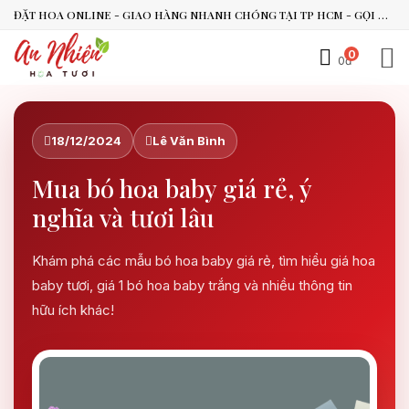
ĐẶT HOA ONLINE - GIAO HÀNG NHANH CHÓNG TẠI TP HCM - GỌI NGAY 0938.494.119 HOẶC 0899.492.909
0
0đ
An Nhiên Flowers
Tư vấn nhanh trong vài phút
18/12/2024
Lê Văn Bình
Chào bạn, mình có thể hỗ trợ chọn hoa theo dịp nào?
Mua bó hoa baby giá rẻ, ý
Vừa xong
nghĩa và tươi lâu
Bạn có thể để lại yêu cầu, mình sẽ phản hồi sớm.
Khám phá các mẫu bó hoa baby giá rẻ, tìm hiểu giá hoa
baby tươi, giá 1 bó hoa baby trắng và nhiều thông tin
hữu ích khác!