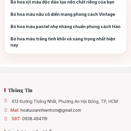
Bó hoa xịt màu độc đáo tạo nên chất riêng của bạn
Bó hoa màu nâu cổ điển mang phong cách Vintage
3. Mua hoa baby giá rẻ và cách tính
3.
giá 1kg hoa baby
Bó hoa màu pastel nhẹ nhàng chuẩn phong cách Hàn
Bó hoa màu trắng tinh khôi và sang trọng nhất hiện
Cách tính giá 1kg hoa baby
3.1
nay
Giá 1 bó hoa baby
3.2
Lựa chọn mua bó hoa baby giá rẻ
3.3
Thông Tin
4. Kết luận
4.
613 Đường Thống Nhất, Phường An Hội Đông, TP, HCM
Mail:
hoatuoiannhienhcm@gmail.com
SĐT:
0938.494.119