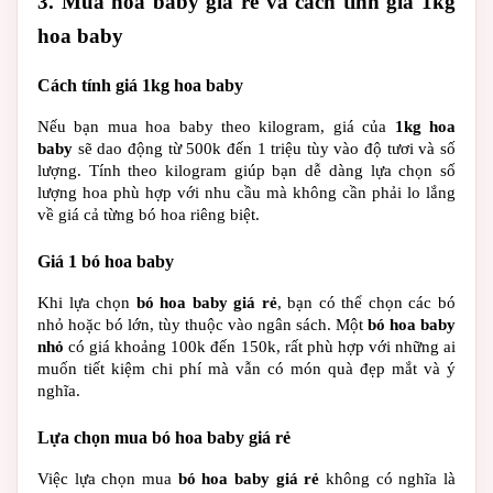
3. Mua hoa baby giá rẻ và cách tính giá 1kg 
hoa baby
Cách tính giá 1kg hoa baby
Nếu bạn mua hoa baby theo kilogram, giá của 
1kg hoa 
baby
 sẽ dao động từ 500k đến 1 triệu tùy vào độ tươi và số 
lượng. Tính theo kilogram giúp bạn dễ dàng lựa chọn số 
lượng hoa phù hợp với nhu cầu mà không cần phải lo lắng 
về giá cả từng bó hoa riêng biệt.
Giá 1 bó hoa baby
Khi lựa chọn 
bó hoa baby giá rẻ
, bạn có thể chọn các bó 
nhỏ hoặc bó lớn, tùy thuộc vào ngân sách. Một 
bó hoa baby 
nhỏ
 có giá khoảng 100k đến 150k, rất phù hợp với những ai 
muốn tiết kiệm chi phí mà vẫn có món quà đẹp mắt và ý 
nghĩa.
Lựa chọn mua bó hoa baby giá rẻ
Việc lựa chọn mua 
bó hoa baby giá rẻ
 không có nghĩa là 