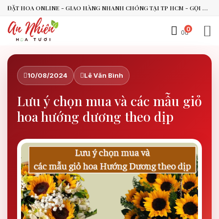
ĐẶT HOA ONLINE - GIAO HÀNG NHANH CHÓNG TẠI TP HCM - GỌI NGAY 0938.494.119 HOẶC 0899.492.909
0
0đ
An Nhiên Flowers
Tư vấn nhanh trong vài phút
10/08/2024
Lê Văn Bình
Lưu ý chọn mua và các mẫu giỏ
Chào bạn, mình có thể hỗ trợ chọn hoa theo dịp nào?
hoa hướng dương theo dịp
Vừa xong
Bạn có thể để lại yêu cầu, mình sẽ phản hồi sớm.