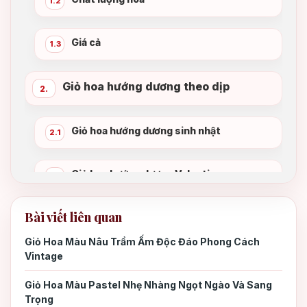
1.2
Giá cả
1.3
Giỏ hoa hướng dương theo dịp
2.
Giỏ hoa hướng dương sinh nhật
2.1
Giỏ hoa hướng dương Valentine
2.2
Bài viết liên quan
Giỏ hoa hướng dương 20/10
2.3
Giỏ Hoa Màu Nâu Trầm Ấm Độc Đáo Phong Cách
Vintage
Giỏ hoa hướng dương khai trương
2.4
Giỏ Hoa Màu Pastel Nhẹ Nhàng Ngọt Ngào Và Sang
Trọng
Giỏ hoa hướng dương tốt nghiệp
2.5