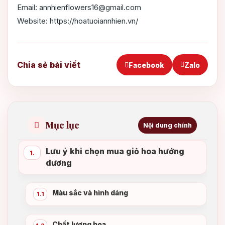
Email: annhienflowers16@gmail.com
Website: https://hoatuoiannhien.vn/
Chia sẻ bài viết
Facebook
Zalo
Mục lục
Nội dung chính
Lưu ý khi chọn mua giỏ hoa hướng
1.
dương
Màu sắc và hình dáng
1.1
Chất lượng hoa