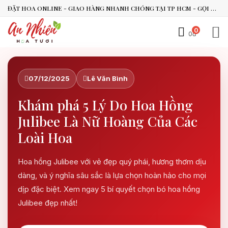
ĐẶT HOA ONLINE - GIAO HÀNG NHANH CHÓNG TẠI TP HCM - GỌI NGAY 0938.494.119 HOẶC 0899.492.909
0
0đ
An Nhiên Flowers
Tư vấn nhanh trong vài phút
07/12/2025
Lê Văn Bình
Khám phá 5 Lý Do Hoa Hồng
Chào bạn, mình có thể hỗ trợ chọn hoa theo dịp nào?
Julibee Là Nữ Hoàng Của Các
Vừa xong
Loài Hoa
Bạn có thể để lại yêu cầu, mình sẽ phản hồi sớm.
Hoa hồng Julibee với vẻ đẹp quý phái, hương thơm dịu
dàng, và ý nghĩa sâu sắc là lựa chọn hoàn hảo cho mọi
dịp đặc biệt. Xem ngay 5 bí quyết chọn bó hoa hồng
Julibee đẹp nhất!