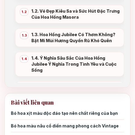
1.2. Vẻ Đẹp Kiêu Sa và Sức Hút Đặc Trưng
1.2
Của Hoa Hồng Masora
1.3. Hoa Hồng Jubilee Có Thơm Không?
1.3
Bật Mí Mùi Hương Quyến Rũ Khó Quên
1.4. Ý Nghĩa Sâu Sắc Của Hoa Hồng
1.4
Jubilee Ý Nghĩa Trong Tình Yêu và Cuộc
Sống
1.5. Khả Năng Thích Ứng Của Hoa Hồng
1.5
Julibee Đà Lạt và Chất Lượng Cao Cấp
Bài viết liên quan
2. Bí Quyết Chọn Bó Hoa Hồng Jubilee
2.
Bó hoa xịt màu độc đáo tạo nên chất riêng của bạn
Hoàn Hảo Cho Từng Sự Kiện
Bó hoa màu nâu cổ điển mang phong cách Vintage