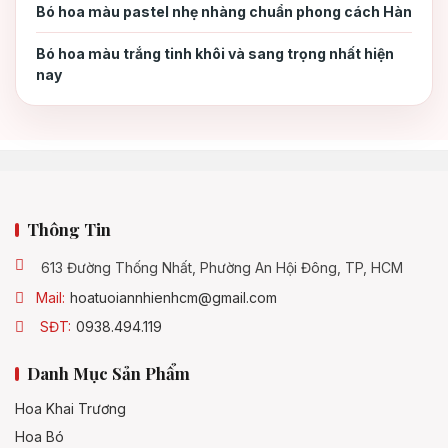
2.1. Lựa Chọn Hoa Julibee Cho Dịp Khai
2.1
Bó hoa màu pastel nhẹ nhàng chuẩn phong cách Hàn
Trương và Sinh Nhật
Bó hoa màu trắng tinh khôi và sang trọng nhất hiện
nay
2.2. Gợi Ý Các Thiết Kế Ấn Tượng: Hoa Bó
2.2
và Hoa Giỏ
Kết Bài
3.
Thông Tin
613 Đường Thống Nhất, Phường An Hội Đông, TP, HCM
Mail:
hoatuoiannhienhcm@gmail.com
SĐT:
0938.494.119
Danh Mục Sản Phẩm
Hoa Khai Trương
Hoa Bó