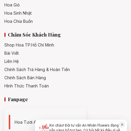
Hoa Giỏ
Hoa Sinh Nhật
Hoa Chia Buồn
Chăm Sóc Khách Hàng
Shop Hoa TP.Hồ Chí Minh
Bài Viết
Liên Hệ
Chính Sách Trả Hàng & Hoàn Tiền
Chính Sách Bán Hàng
Hình Thức Thanh Toán
Fanpage
Hoa Tươi An Nhiên - 0938494119
×
Xin chào! Đội tư vấn An Nhiên Flowers đang
sẵn sàng hỗ trợ bạn. Cứ hỏi bất kỳ điều gì về