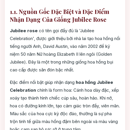
1.1. Nguồn Gốc Đặc Biệt và Đặc Điểm
Nhận Dạng Của Giống Jubilee Rose
Jubilee rose
có tên gọi đầy đủ là 'Jubilee
Celebration', được giới thiệu bởi nhà lai tạo hoa hồng nổi
tiếng người Anh, David Austin, vào năm 2002 để kỷ
niệm 50 năm Nữ hoàng Elizabeth II lên ngôi (Golden
Jubilee). Đây là một trong những giống hoa hồng bụi
cao cấp được săn đón bậc nhất.
Đặc điểm nổi bật giúp nhận dạng
hoa hồng Jubilee
Celebration
chính là form hoa: Cánh hoa dày đặc, xếp
xoáy tạo thành hình chiếc cúp sâu, hoàn hảo. Khi nở,
hoa có đường kính lớn, tạo cảm giác tròn đầy, viên mãn.
Màu sắc của hoa cực kỳ độc đáo, thường là sự pha
trộn tinh tế giữa màu hồng đậm bên ngoài và màu vàng
hoặc cam san hô rực rỡ ở trung tâm.