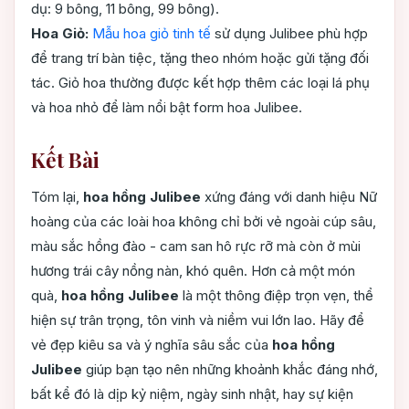
dụ: 9 bông, 11 bông, 99 bông).
Hoa Giỏ:
Mẫu hoa giỏ tinh tế
sử dụng Julibee phù hợp
để trang trí bàn tiệc, tặng theo nhóm hoặc gửi tặng đối
tác. Giỏ hoa thường được kết hợp thêm các loại lá phụ
và hoa nhỏ để làm nổi bật form hoa Julibee.
Kết Bài
Tóm lại,
hoa hồng Julibee
xứng đáng với danh hiệu Nữ
hoàng của các loài hoa không chỉ bởi vẻ ngoài cúp sâu,
màu sắc hồng đào - cam san hô rực rỡ mà còn ở mùi
hương trái cây nồng nàn, khó quên. Hơn cả một món
quà,
hoa hồng Julibee
là một thông điệp trọn vẹn, thể
hiện sự trân trọng, tôn vinh và niềm vui lớn lao. Hãy để
vẻ đẹp kiêu sa và ý nghĩa sâu sắc của
hoa hồng
Julibee
giúp bạn tạo nên những khoảnh khắc đáng nhớ,
bất kể đó là dịp kỷ niệm, ngày sinh nhật, hay sự kiện