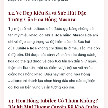
1.2. Vẻ Đẹp Kiêu Sa và Sức Hút Đặc
Trưng Của Hoa Hồng Masora
Tại một số nơi, Julibee còn được gọi bằng những cái
tên mỹ miều khác, đôi khi là
Hoa hồng Masora
để ám
chỉ vẻ đẹp sang trọng và độ hiếm của nó. Sức hút
của
Jubilee hoa
không chỉ dừng lại ở màu sắc, mà còn
ở độ bền. Khi được cắt cành và chăm sóc đúng cách,
hoa có thể giữ được vẻ đẹp tươi tắn lên đến 5-7 ngày,
thậm chí lâu hơn, một ưu điểm vượt trội so với nhiều
giống hoa hồng khác. Điều này làm cho
hoa hồng
Julibee
trở thành lựa chọn hàng đầu cho các sự kiện
đòi hỏi sự bền vững và ấn tượng kéo dài.
1.3. Hoa Hồng Jubilee Có Thơm Không?
Bật Mí Mùi Hương Quyến Rũ Khó Quên