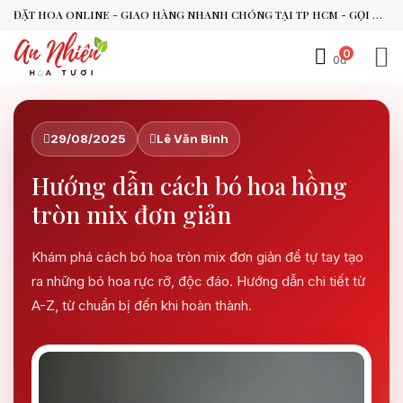
ĐẶT HOA ONLINE - GIAO HÀNG NHANH CHÓNG TẠI TP HCM - GỌI NGAY 0938.494.119 HOẶC 0899.492.909
0
0đ
An Nhiên Flowers
Tư vấn nhanh trong vài phút
29/08/2025
Lê Văn Bình
Chào bạn, mình có thể hỗ trợ chọn hoa theo dịp nào?
Hướng dẫn cách bó hoa hồng
Vừa xong
tròn mix đơn giản
Bạn có thể để lại yêu cầu, mình sẽ phản hồi sớm.
Khám phá cách bó hoa tròn mix đơn giản để tự tay tạo
ra những bó hoa rực rỡ, độc đáo. Hướng dẫn chi tiết từ
A-Z, từ chuẩn bị đến khi hoàn thành.