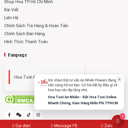
Shop Hoa TP.Hồ Chí Minh
Bài Viết
Liên Hệ
Chính Sách Trả Hàng & Hoàn Tiền
Chính Sách Bán Hàng
Hình Thức Thanh Toán
Fanpage
Hoa Tươi An Nhiên - 0938494119
×
Xin chào! Đội tư vấn An Nhiên Flowers đang
sẵn sàng hỗ trợ bạn. Cứ hỏi bất kỳ điều gì về
hoa hay các dịp tặng nhé.
Hoa Tươi An Nhiên - Đặt Hoa Tươi Online
Nhanh Chóng, Giao Hàng Miễn Phí TPHCM
1
Gọi điện
Message FB
Zalo