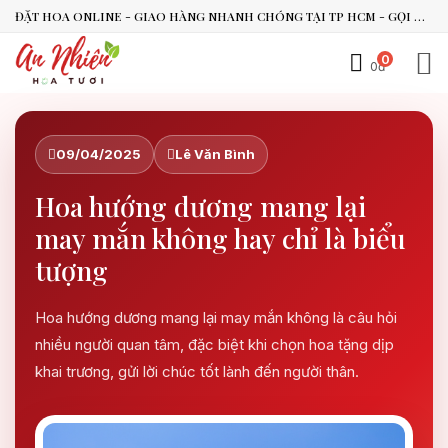
ĐẶT HOA ONLINE - GIAO HÀNG NHANH CHÓNG TẠI TP HCM - GỌI NGAY 0938.494.119 HOẶC 0899.492.909
0
0đ
An Nhiên Flowers
Tư vấn nhanh trong vài phút
09/04/2025
Lê Văn Bình
Hoa hướng dương mang lại
Chào bạn, mình có thể hỗ trợ chọn hoa theo dịp nào?
may mắn không hay chỉ là biểu
Vừa xong
tượng
Bạn có thể để lại yêu cầu, mình sẽ phản hồi sớm.
Hoa hướng dương mang lại may mắn không là câu hỏi
nhiều người quan tâm, đặc biệt khi chọn hoa tặng dịp
khai trương, gửi lời chúc tốt lành đến người thân.