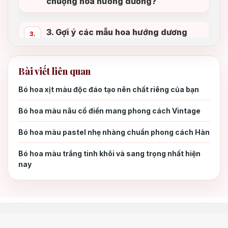
chuộng hoa hướng dương?
3. Gợi ý các mẫu hoa hướng dương
3.
đẹp mang lại may mắn
Bài viết liên quan
Bó hoa hướng dương mix baby tươi tắn
3.1
Bó hoa xịt màu độc đáo tạo nên chất riêng của bạn
Bó hoa hướng dương thiết kế sang trọng
3.2
Bó hoa màu nâu cổ điển mang phong cách Vintage
Bó hoa màu pastel nhẹ nhàng chuẩn phong cách Hàn
Giỏ hoa hướng dương xinh xắn
3.3
Bó hoa màu trắng tinh khôi và sang trọng nhất hiện
nay
Lẵng hoa hướng dương mix tone vàng cam
3.4
ấm áp
4. Kết luận
4.