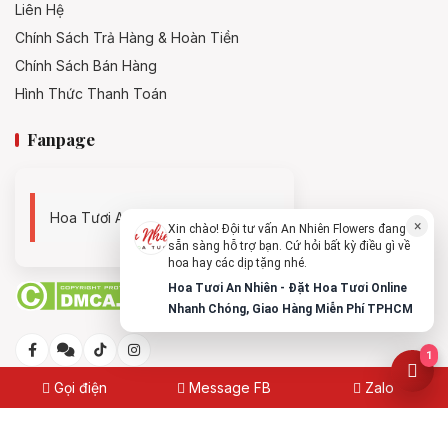
Liên Hệ
Chính Sách Trả Hàng & Hoàn Tiền
Chính Sách Bán Hàng
Hình Thức Thanh Toán
Fanpage
Hoa Tươi An Nhiên - 0938494119
×
Xin chào! Đội tư vấn An Nhiên Flowers đang
sẵn sàng hỗ trợ bạn. Cứ hỏi bất kỳ điều gì về
hoa hay các dịp tặng nhé.
Hoa Tươi An Nhiên - Đặt Hoa Tươi Online
Nhanh Chóng, Giao Hàng Miễn Phí TPHCM
1
Gọi điện
Message FB
Zalo
© 2025
Hoa Tươi An Nhiên - Đặt Hoa Tươi Online Nhanh