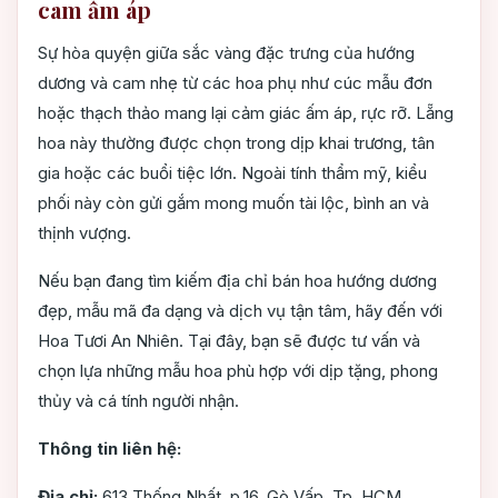
cam ấm áp
Sự hòa quyện giữa sắc vàng đặc trưng của hướng
dương và cam nhẹ từ các hoa phụ như cúc mẫu đơn
hoặc thạch thảo mang lại cảm giác ấm áp, rực rỡ. Lẵng
hoa này thường được chọn trong dịp khai trương, tân
gia hoặc các buổi tiệc lớn. Ngoài tính thẩm mỹ, kiểu
phối này còn gửi gắm mong muốn tài lộc, bình an và
thịnh vượng.
Nếu bạn đang tìm kiếm địa chỉ bán hoa hướng dương
đẹp, mẫu mã đa dạng và dịch vụ tận tâm, hãy đến với
Hoa Tươi An Nhiên. Tại đây, bạn sẽ được tư vấn và
chọn lựa những mẫu hoa phù hợp với dịp tặng, phong
thủy và cá tính người nhận.
Thông tin liên hệ:
Địa chỉ:
613 Thống Nhất, p.16, Gò Vấp, Tp. HCM