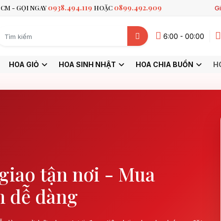
0938.494.119
0899.492.909
CM - GỌI NGAY
HOẶC
Gi
6:00 - 00:00
HOA GIỎ
HOA SINH NHẬT
HOA CHIA BUỒN
H
iao tận nơi - Mua
 dễ dàng