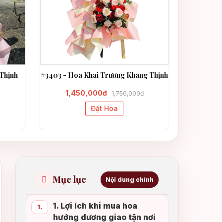
Thịnh
#3403 - Hoa Khai Trương Khang Thịnh
#3331 - H
1,450,000đ
1,3
1,750,000đ
Đặt Hoa
Mục lục
Nội dung chính
1. Lợi ích khi mua hoa
1.
hướng dương giao tận nơi