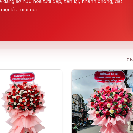
 dàng sở hữu hoa tươi đẹp, tiện lợi, nhanh chóng, đặt
mọi lúc, mọi nơi.
Ch