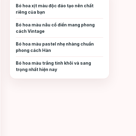
4.
Bó hoa xịt màu độc đáo tạo nên chất
lượng
riêng của bạn
Giao hoa tận nơi nhanh
Bó hoa màu nâu cổ điển mang phong
5.
cách Vintage
chóng
Bó hoa màu pastel nhẹ nhàng chuẩn
Chính sách giao hàng linh
phong cách Hàn
6.
hoạt
Bó hoa màu trắng tinh khôi và sang
trọng nhất hiện nay
4. Kết luận
7.