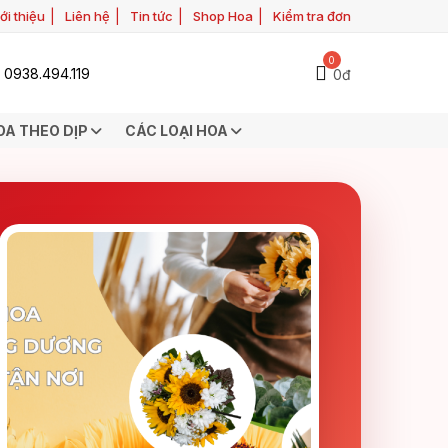
ới thiệu
Liên hệ
Tin tức
Shop Hoa
Kiểm tra đơn
0
0938.494.119
0đ
OA THEO DỊP
CÁC LOẠI HOA