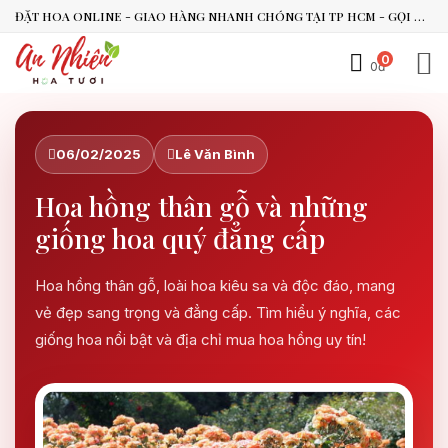
ĐẶT HOA ONLINE - GIAO HÀNG NHANH CHÓNG TẠI TP HCM - GỌI NGAY 0938.494.119 HOẶC 0899.492.909
0
0đ
An Nhiên Flowers
Tư vấn nhanh trong vài phút
06/02/2025
Lê Văn Bình
Chào bạn, mình có thể hỗ trợ chọn hoa theo dịp nào?
Hoa hồng thân gỗ và những
Vừa xong
giống hoa quý đẳng cấp
Bạn có thể để lại yêu cầu, mình sẽ phản hồi sớm.
Hoa hồng thân gỗ, loài hoa kiêu sa và độc đáo, mang
vẻ đẹp sang trọng và đẳng cấp. Tìm hiểu ý nghĩa, các
giống hoa nổi bật và địa chỉ mua hoa hồng uy tín!