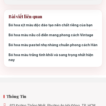
3. Cách trồng và chăm sóc hoa hồng
3.
thân gỗ
Bài viết liên quan
Bó hoa xịt màu độc đáo tạo nên chất riêng của bạn
4. Địa chỉ mua hoa hồng thân gỗ chất
4.
lượng
Bó hoa màu nâu cổ điển mang phong cách Vintage
Bó hoa màu pastel nhẹ nhàng chuẩn phong cách Hàn
5. Kết luận
5.
Bó hoa màu trắng tinh khôi và sang trọng nhất hiện
nay
Thông Tin
613 Đường Thống Nhất, Phường An Hội Đông, TP, HCM