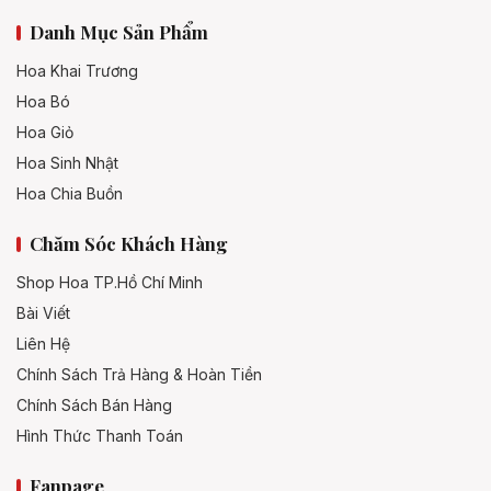
Trang trí không gian sống và sự kiện
5.1
Danh Mục Sản Phẩm
Hoa Khai Trương
Các sản phẩm chế biến từ hoa hồng
5.2
Hoa Bó
Hoa Giỏ
Quà tặng và sản phẩm lưu niệm
5.3
Hoa Sinh Nhật
Hoa Chia Buồn
Giá hoa hồng Đà Lạt 2025
6.
Chăm Sóc Khách Hàng
Shop Hoa TP.Hồ Chí Minh
Giá hoa hồng theo loại và thời điểm
6.1
Bài Viết
Liên Hệ
Giá hoa hồng theo hình thức mua
6.2
Chính Sách Trả Hàng & Hoàn Tiền
Chính Sách Bán Hàng
Mua hoa hồng Đà Lạt ở đâu uy tín?
Hình Thức Thanh Toán
7.
Fanpage