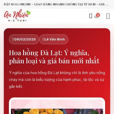
ĐẶT HOA ONLINE - GIAO HÀNG NHANH CHÓNG TẠI TP HCM - GỌI NGAY 0938.494.119 HOẶC 0899.492.909
0
0đ
09/02/2025
Lê Văn Bình
An Nhiên Flowers
Tư vấn nhanh trong vài phút
Hoa hồng Đà Lạt: Ý nghĩa,
phân loại và giá bán mới nhất
Chào bạn, mình có thể hỗ trợ chọn hoa theo dịp nào?
Vừa xong
Ý nghĩa của hoa hồng Đà Lạt không chỉ là tình yêu nồng
cháy mà còn là biểu tượng của hạnh phúc, tài lộc và sự
Bạn có thể để lại yêu cầu, mình sẽ phản hồi sớm.
gắn kết.