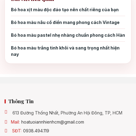
3.1
Bó hoa xịt màu độc đáo tạo nên chất riêng của bạn
Lễ hội hoa và triển lãm quốc tế
3.2
Bó hoa màu nâu cổ điển mang phong cách Vintage
Bó hoa màu pastel nhẹ nhàng chuẩn phong cách Hàn
Ý nghĩa của hoa hồng Đà Lạt
4.
Bó hoa màu trắng tinh khôi và sang trọng nhất hiện
nay
Ý nghĩa hoa hồng Đà Lạt trong phong thủy
4.1
Ý nghĩa hoa hồng Đà Lạt trong trang trí và
4.2
quà tặng
Thông Tin
Ý nghĩa hoa hồng Đà Lạt trong tình yêu
4.3
613 Đường Thống Nhất, Phường An Hội Đông, TP, HCM
Ứng dụng của hoa hồng Đà Lạt
5.
Mail:
hoatuoiannhienhcm@gmail.com
SĐT:
0938.494.119