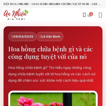
ĐẶT HOA ONLINE - GIAO HÀNG NHANH CHÓNG TẠI TP HCM - GỌI NGAY 0938.494.119 HOẶC 0899.492.909
0
0đ
An Nhiên Flowers
Tư vấn nhanh trong vài phút
09/02/2025
Lê Văn Bình
Hoa hồng chữa bệnh gì và các
Chào bạn, mình có thể hỗ trợ chọn hoa theo dịp nào?
công dụng tuyệt vời của nó
Vừa xong
Bạn có thể để lại yêu cầu, mình sẽ phản hồi sớm.
Hoa hồng chữa bệnh gì? Tìm hiểu ngay những công
dụng chữa bệnh tuyệt vời từ hoa hồng và các cách sử
dụng để chăm sóc sức khỏe một cách hiệu quả nhất.