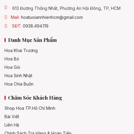
613 Đường Thống Nhất, Phường An Hội Đông, TP, HCM
Mail:
hoatuoiannhienhcm@gmail.com
SĐT:
0938.494.119
Danh Mục Sản Phẩm
Hoa Khai Trương
Hoa Bó
Hoa Giỏ
Hoa Sinh Nhật
Hoa Chia Buồn
Chăm Sóc Khách Hàng
Shop Hoa TP.Hồ Chí Minh
Bài Viết
Liên Hệ
Chính Sách Trả Hàng & Hoàn Tiền