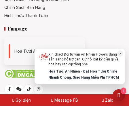
Chính Sách Bán Hàng
Hình Thức Thanh Toán
Fanpage
Hoa Tươi An Nhiên - 0938494119
×
Xin chào! Đội tư vấn An Nhiên Flowers đang
sẵn sàng hỗ trợ bạn. Cứ hỏi bất kỳ điều gì về
hoa hay các dịp tặng nhé.
Hoa Tươi An Nhiên - Đặt Hoa Tươi Online
Nhanh Chóng, Giao Hàng Miễn Phí TPHCM
1
Gọi điện
Message FB
Zalo
© 2025
Hoa Tươi An Nhiên - Đặt Hoa Tươi Online Nhanh
Chóng, Giao Hàng Miễn Phí TPHCM
Made with
by
annhienflowers