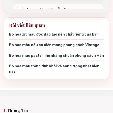
Tăng cường hệ miễn dịch
2.5
Bài viết liên quan
3. Cách sử dụng hoa hồng trong chữa
3.
bệnh
Bó hoa xịt màu độc đáo tạo nên chất riêng của bạn
Bó hoa màu nâu cổ điển mang phong cách Vintage
4. Mua hoa hồng chất lượng ở đâu?
4.
Bó hoa màu pastel nhẹ nhàng chuẩn phong cách Hàn
5. Kết luận
5.
Bó hoa màu trắng tinh khôi và sang trọng nhất hiện
nay
Thông Tin