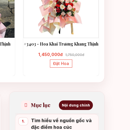
Thịnh
#3403 - Hoa Khai Trương Khang Thịnh
#3331 - H
1,450,000đ
1,3
1,750,000đ
Đặt Hoa
Mục lục
Nội dung chính
Tìm hiểu về nguồn gốc và
1.
đặc điểm hoa cúc