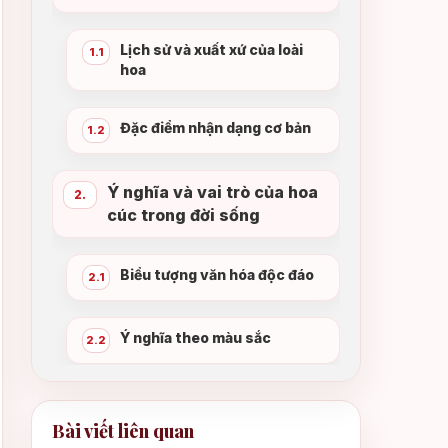
Lịch sử và xuất xứ của loài
1.1
hoa
Đặc điểm nhận dạng cơ bản
1.2
Ý nghĩa và vai trò của hoa
2.
cúc trong đời sống
Biểu tượng văn hóa độc đáo
2.1
Ý nghĩa theo màu sắc
2.2
Kỹ thuật trồng hoa cúc
3.
chuẩn nhất
Bài viết liên quan