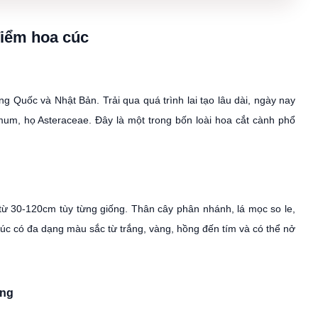
điểm hoa cúc
g Quốc và Nhật Bản. Trải qua quá trình lai tạo lâu dài, ngày nay
mum, họ Asteraceae. Đây là một trong bốn loài hoa cắt cành phổ
h từ 30-120cm tùy từng giống. Thân cây phân nhánh, lá mọc so le,
c có đa dạng màu sắc từ trắng, vàng, hồng đến tím và có thể nở
ống