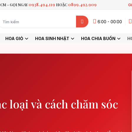
0938.494.119
0899.492.909
CM - GỌI NGAY
HOẶC
Gi
6:00 - 00:00
HOA GIỎ
HOA SINH NHẬT
HOA CHIA BUỒN
H
c loại và cách chăm sóc