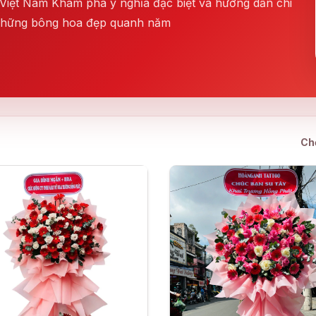
i Việt Nam Khám phá ý nghĩa đặc biệt và hướng dẫn chi
 những bông hoa đẹp quanh năm
Ch