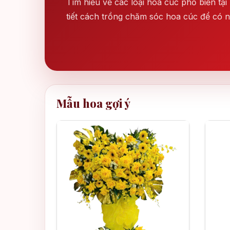
Tìm hiểu về các loại hoa cúc phổ biến tạ
tiết cách trồng chăm sóc hoa cúc để có
Mẫu hoa gợi ý