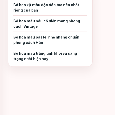
Bó hoa xịt màu độc đáo tạo nên chất
Lựa chọn thời điểm trồng
riêng của bạn
3.1
Bó hoa màu nâu cổ điển mang phong
Chuẩn bị điều kiện trồng
cách Vintage
3.2
Bó hoa màu pastel nhẹ nhàng chuẩn
Chăm sóc để có những
phong cách Hàn
4.
bông hoa cúc đẹp
Bó hoa màu trắng tinh khôi và sang
trọng nhất hiện nay
Chế độ tưới nước và phân bón
4.1
Kỹ thuật tạo hình và phòng
4.2
bệnh
Xử lý giai đoạn ra hoa
4.3