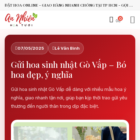
ĐẶT HOA ONLINE - GIAO HÀNG NHANH CHÓNG TẠI TP HCM - GỌI NGAY 0938.494.119 HOẶC 0899.492.909
0
0đ
An Nhiên Flowers
Tư vấn nhanh trong vài phút
07/05/2025
Lê Văn Bình
Gửi hoa sinh nhật Gò Vấp – Bó
Chào bạn, mình có thể hỗ trợ chọn hoa theo dịp nào?
Vừa xong
hoa đẹp, ý nghĩa
Bạn có thể để lại yêu cầu, mình sẽ phản hồi sớm.
Gửi hoa sinh nhật Gò Vấp dễ dàng với nhiều mẫu hoa ý
nghĩa, giao nhanh tận nơi, giúp bạn kịp thời trao gửi yêu
thương đến người thân trong dịp đặc biệt.