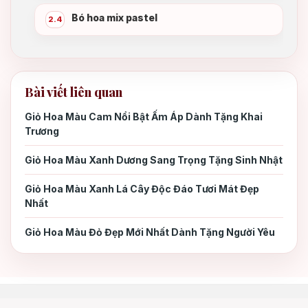
Bó hoa mix pastel
2.4
3. Những lưu ý để gửi hoa sinh nhật
3.
Gò Vấp đúng chuẩn
Bài viết liên quan
Giỏ Hoa Màu Cam Nổi Bật Ấm Áp Dành Tặng Khai
4. Địa chỉ nhận gửi hoa sinh nhật Gò
4.
Trương
Vấp uy tín
Giỏ Hoa Màu Xanh Dương Sang Trọng Tặng Sinh Nhật
5. Kết luận
5.
Giỏ Hoa Màu Xanh Lá Cây Độc Đáo Tươi Mát Đẹp
Nhất
Giỏ Hoa Màu Đỏ Đẹp Mới Nhất Dành Tặng Người Yêu