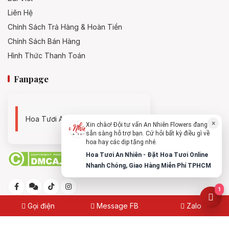
Liên Hệ
Chính Sách Trả Hàng & Hoàn Tiền
Chính Sách Bán Hàng
Hình Thức Thanh Toán
Fanpage
Hoa Tươi An Nhiên - 0938494119
×
Xin chào! Đội tư vấn An Nhiên Flowers đang
sẵn sàng hỗ trợ bạn. Cứ hỏi bất kỳ điều gì về
hoa hay các dịp tặng nhé.
Hoa Tươi An Nhiên - Đặt Hoa Tươi Online
Nhanh Chóng, Giao Hàng Miễn Phí TPHCM
1
Gọi điện
Message FB
Zalo
© 2025
Hoa Tươi An Nhiên - Đặt Hoa Tươi Online Nhanh