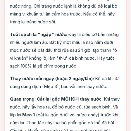
nước nóng. Chỉ tráng nước lạnh là không đủ để loại bỏ
màng vi khuẩn từ lần cắm hoa trước. Nếu có thể, hãy
tráng lại bằng nước sôi.
Tuốt sạch lá "ngập" nước:
Đây là điều cơ bản nhưng
nhiều người làm ẩu. Bất kỳ một mẩu lá nào nằm dưới
mực nước sẽ bắt đầu thối rữa sau 24 giờ, tạo thành "ổ
vi khuẩn" khổng lồ, làm "thiu" cả bình nước. Hãy tuốt
sạch 100% lá sẽ chìm trong nước.
Thay nước mỗi ngày (hoặc 2 ngày/lần):
Kể cả khi đã
dùng dung dịch (Mẹo 3), bạn vẫn nên thay nước.
Quan trọng: Cắt lại gốc MỖI KHI thay nước:
Khi thay
nước, hãy lấy hoa ra, đổ bỏ nước cũ, rửa sạch bình. Và
lặp lại
Mẹo 1
(cắt lại gốc dưới vòi nước chảy) trước khi
cắm lại. Thao tác này loại bỏ phần gốc có thể đã bắt
đầu bị vi khuẩn xâm nhập và tạo ra một bề mặt hút