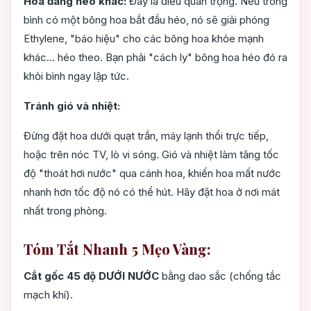
Hoa đang héo khác:
Đây là điều quan trọng. Nếu trong
bình có một bông hoa bắt đầu héo, nó sẽ giải phóng
Ethylene, "báo hiệu" cho các bông hoa khỏe mạnh
khác... héo theo. Bạn phải "cách ly" bông hoa héo đó ra
khỏi bình ngay lập tức.
Tránh gió và nhiệt:
Đừng đặt hoa dưới quạt trần, máy lạnh thổi trực tiếp,
hoặc trên nóc TV, lò vi sóng. Gió và nhiệt làm tăng tốc
độ "thoát hơi nước" qua cánh hoa, khiến hoa mất nước
nhanh hơn tốc độ nó có thể hút. Hãy đặt hoa ở nơi mát
nhất trong phòng.
Tóm Tắt Nhanh 5 Mẹo Vàng:
Cắt gốc 45 độ DƯỚI NƯỚC
bằng dao sắc (chống tắc
mạch khí).