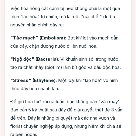
Việc hoa hồng cắt cành bị héo không phải là một quá
trình "lão hóa" tự nhiên, mà là một "cái chết" do ba
nguyên nhân chính gây ra:
"Tắc mạch" (Embolism):
Bọt khí lọt vào mạch dẫn
của cây, chặn đường nước đi lên nuôi hoa.
"Ngộ độc" (Bacteria):
Vi khuẩn sinh sôi trong nước,
tạo ra chất nhầy (biofilm) làm bít gốc và đầu độc hoa.
"Stress" (Ethylene):
Một loại khí "lão hóa" vô hình
thúc đẩy hoa nhanh tàn.
Để giữ hoa tươi rói cả tuần, bạn không cần "vận may".
Bạn cần 5 kỹ thuật sau đây để giải quyết triệt để 3 vấn
đề trên. Đây là những bí quyết mà các nhà vườn và
florist chuyên nghiệp áp dụng, nhưng hiếm khi chia sẻ
ra bên ngoài.