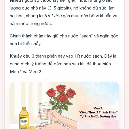
Nhiều người sợ thuốc tẩy sẽ "giết" hoa. Nhưng ở liều
lượng cực nhỏ này (3-5 giọt/lít), nó không đủ sức làm
hại hoa, nhưng lại
triệt tiêu
gần như toàn bộ vi khuẩn và
nấm mốc trong nước.
Chính thành phần này giữ cho nước "sạch" và ngăn gốc
hoa bị thối nhầy.
Khuấy đều 3 thành phần này vào 1 lít nước sạch. Đây là
dung dịch lý tưởng để cắm hoa sau khi đã thực hiện
Mẹo 1 và Mẹo 2.