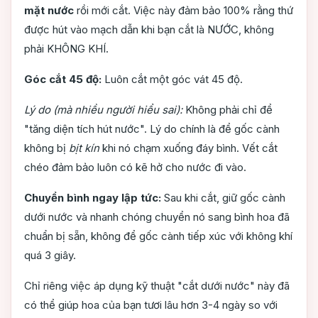
mặt nước
rồi mới cắt. Việc này đảm bảo 100% rằng thứ
được hút vào mạch dẫn khi bạn cắt là NƯỚC, không
phải KHÔNG KHÍ.
Góc cắt 45 độ:
Luôn cắt một góc vát 45 độ.
Lý do (mà nhiều người hiểu sai):
Không phải chỉ để
"tăng diện tích hút nước". Lý do chính là để gốc cành
không bị
bịt kín
khi nó chạm xuống đáy bình. Vết cắt
chéo đảm bảo luôn có kẽ hở cho nước đi vào.
Chuyển bình ngay lập tức:
Sau khi cắt, giữ gốc cành
dưới nước và nhanh chóng chuyển nó sang bình hoa đã
chuẩn bị sẵn, không để gốc cành tiếp xúc với không khí
quá 3 giây.
Chỉ riêng việc áp dụng kỹ thuật "cắt dưới nước" này đã
có thể giúp hoa của bạn tươi lâu hơn 3-4 ngày so với