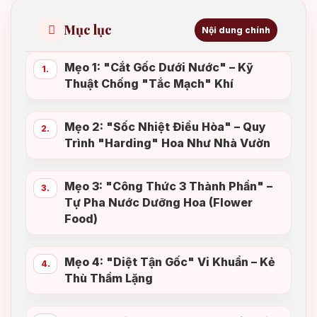
Mục lục
Nội dung chính
Mẹo 1: "Cắt Gốc Dưới Nước" – Kỹ
1.
Thuật Chống "Tắc Mạch" Khí
Mẹo 2: "Sốc Nhiệt Điều Hòa" – Quy
2.
Trình "Harding" Hoa Như Nhà Vườn
Mẹo 3: "Công Thức 3 Thành Phần" –
3.
Tự Pha Nước Dưỡng Hoa (Flower
Food)
Mẹo 4: "Diệt Tận Gốc" Vi Khuẩn – Kẻ
4.
Thù Thầm Lặng