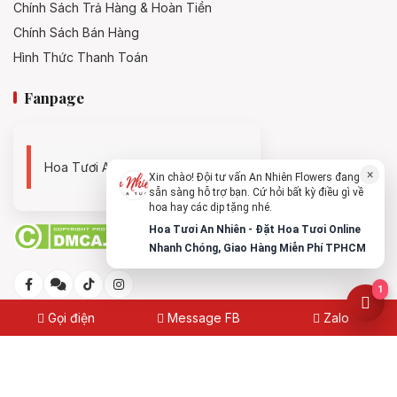
Chính Sách Trả Hàng & Hoàn Tiền
Chính Sách Bán Hàng
Hình Thức Thanh Toán
Fanpage
Hoa Tươi An Nhiên - 0938494119
×
Xin chào! Đội tư vấn An Nhiên Flowers đang
sẵn sàng hỗ trợ bạn. Cứ hỏi bất kỳ điều gì về
hoa hay các dịp tặng nhé.
Hoa Tươi An Nhiên - Đặt Hoa Tươi Online
Nhanh Chóng, Giao Hàng Miễn Phí TPHCM
1
Gọi điện
Message FB
Zalo
© 2025
Hoa Tươi An Nhiên - Đặt Hoa Tươi Online Nhanh
Chóng, Giao Hàng Miễn Phí TPHCM
Made with
by
annhienflowers