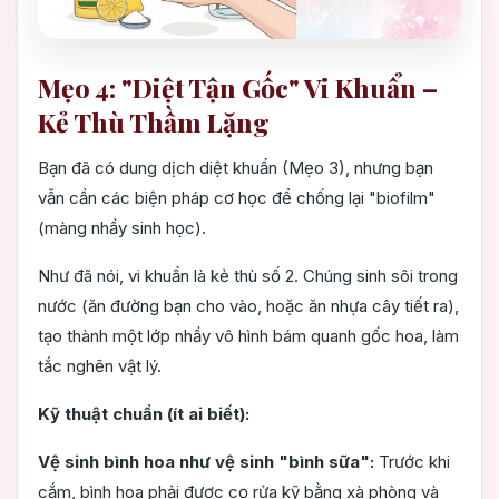
Mẹo 4: "Diệt Tận Gốc" Vi Khuẩn –
Kẻ Thù Thầm Lặng
Bạn đã có dung dịch diệt khuẩn (Mẹo 3), nhưng bạn
vẫn cần các biện pháp cơ học để chống lại "biofilm"
(màng nhầy sinh học).
Như đã nói, vi khuẩn là kẻ thù số 2. Chúng sinh sôi trong
nước (ăn đường bạn cho vào, hoặc ăn nhựa cây tiết ra),
tạo thành một lớp nhầy vô hình bám quanh gốc hoa, làm
tắc nghẽn vật lý.
Kỹ thuật chuẩn (ít ai biết):
Vệ sinh bình hoa như vệ sinh "bình sữa":
Trước khi
cắm, bình hoa phải được cọ rửa kỹ bằng xà phòng và