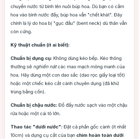
chuyển nước từ bình lên nuôi búp hoa. Dù bạn có cắm
hoa vào bình nước đầy, búp hoa vẫn "chết khát". Đây
chính là lý do hoa bị "gục đầu" (bent neck) dù thân vẫn
còn cứng.
Kỹ thuật chuẩn (ít ai biết):
Chuẩn bị dụng cụ:
Không dùng kéo bếp. Kéo thông
thường sẽ
nghiền nát
các mao mạch mỏng manh của
hoa. Hãy dùng một con dao sắc (dao rọc giấy loại tốt)
hoặc một chiếc kéo cắt cành chuyên dụng (đã khử
trùng bằng cồn).
Chuẩn bị chậu nước:
Đổ đầy nước sạch vào một chậu
rửa hoặc một cái tô lớn.
Thao tác "dưới nước":
Đặt cả phần gốc cành (ít nhất
10cm) và dụng cụ cắt của bạn
chìm hoàn toàn dưới