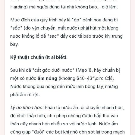
Harding) mà người dùng tại nhà không bao... giờ làm.
Mục đích của quy trình này là "ép" cành hoa đang bị
"sốc" (do vận chuyển, mất nước) phải hút một lượng
nước khổng lồ để "sạc" đầy các tế bào trước khi trưng
bày.
Kỹ thuật chuẩn (ít ai biết):
Sau khi đã "cắt gốc dưới nước" (Mẹo 1), hãy chuẩn bị
một xô nước
ấm nóng
(khoảng $40-43^\circ C$).
Nước không quá nóng đến mức làm bỏng tay, nhưng
phải ấm rõ rệt.
Lý do khoa học:
Phân tử nước ấm di chuyển nhanh hơn,
độ nhớt thấp hơn, cho phép chúng được hấp thụ vào
thân cây nhanh hơn nhiều so với nước lạnh. Nước ấm
cũng giúp "đuổi" các bọt khí nhỏ còn sót lại trong mạch