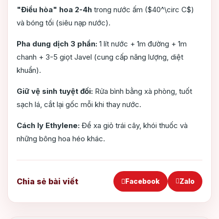
"Điều hòa" hoa 2-4h
trong nước ấm ($40^\circ C$)
và bóng tối (siêu nạp nước).
Pha dung dịch 3 phần:
1 lít nước + 1m đường + 1m
chanh + 3-5 giọt Javel (cung cấp năng lượng, diệt
khuẩn).
Giữ vệ sinh tuyệt đối:
Rửa bình bằng xà phòng, tuốt
sạch lá, cắt lại gốc mỗi khi thay nước.
Cách ly Ethylene:
Để xa giỏ trái cây, khói thuốc và
những bông hoa héo khác.
Chia sẻ bài viết
Facebook
Zalo