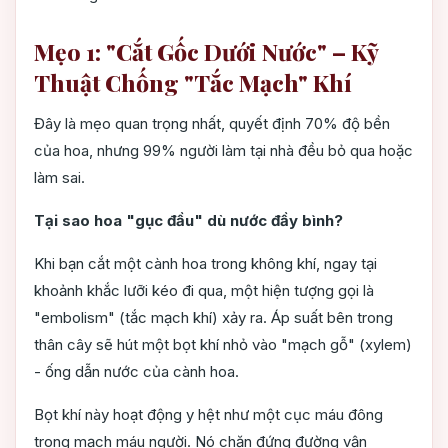
Mẹo 1: "Cắt Gốc Dưới Nước" – Kỹ
Thuật Chống "Tắc Mạch" Khí
Đây là mẹo quan trọng nhất, quyết định 70% độ bền
của hoa, nhưng 99% người làm tại nhà đều bỏ qua hoặc
làm sai.
Tại sao hoa "gục đầu" dù nước đầy bình?
Khi bạn cắt một cành hoa trong không khí, ngay tại
khoảnh khắc lưỡi kéo đi qua, một hiện tượng gọi là
"embolism" (tắc mạch khí) xảy ra. Áp suất bên trong
thân cây sẽ hút một bọt khí nhỏ vào "mạch gỗ" (xylem)
- ống dẫn nước của cành hoa.
Bọt khí này hoạt động y hệt như một cục máu đông
trong mạch máu người. Nó chặn đứng đường vận