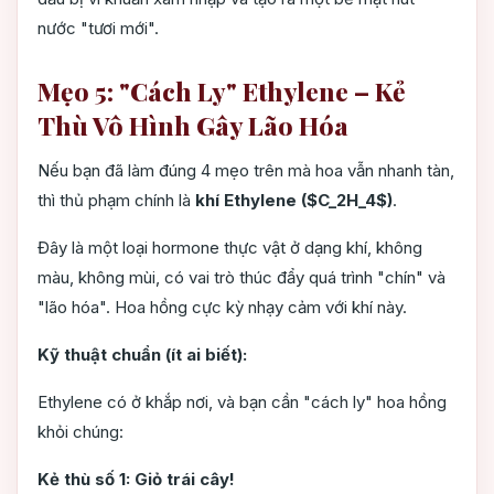
nước "tươi mới".
Mẹo 5: "Cách Ly" Ethylene – Kẻ
Thù Vô Hình Gây Lão Hóa
Nếu bạn đã làm đúng 4 mẹo trên mà hoa vẫn nhanh tàn,
thì thủ phạm chính là
khí Ethylene ($C_2H_4$)
.
Đây là một loại hormone thực vật ở dạng khí, không
màu, không mùi, có vai trò thúc đẩy quá trình "chín" và
"lão hóa". Hoa hồng cực kỳ nhạy cảm với khí này.
Kỹ thuật chuẩn (ít ai biết):
Ethylene có ở khắp nơi, và bạn cần "cách ly" hoa hồng
khỏi chúng:
Kẻ thù số 1: Giỏ trái cây!