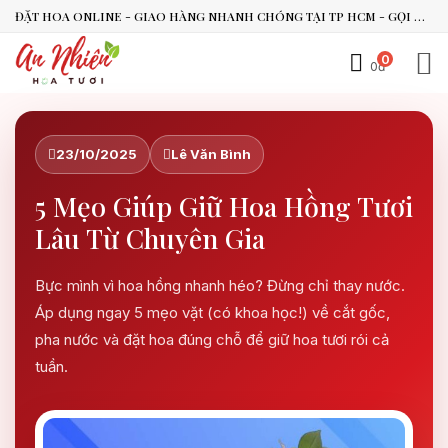
ĐẶT HOA ONLINE - GIAO HÀNG NHANH CHÓNG TẠI TP HCM - GỌI NGAY 0938.494.119 HOẶC 0899.492.909
0
0đ
An Nhiên Flowers
23/10/2025
Lê Văn Bình
Tư vấn nhanh trong vài phút
5 Mẹo Giúp Giữ Hoa Hồng Tươi
Lâu Từ Chuyên Gia
Chào bạn, mình có thể hỗ trợ chọn hoa theo dịp nào?
Vừa xong
Bực mình vì hoa hồng nhanh héo? Đừng chỉ thay nước.
Bạn có thể để lại yêu cầu, mình sẽ phản hồi sớm.
Áp dụng ngay 5 mẹo vặt (có khoa học!) về cắt gốc,
pha nước và đặt hoa đúng chỗ để giữ hoa tươi rói cả
tuần.