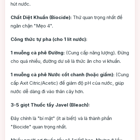
hút nước.
Chất Diệt Khuẩn (Biocide):
Thứ quan trọng nhất để
ngăn chặn "Mẹo 4".
Công thức tự pha (cho 1 lít nước):
1 muỗng cà phê Đường:
(Cung cấp năng lượng). Đừng
cho quá nhiều, đường dư sẽ là thức ăn cho vi khuẩn.
1 muỗng cà phê Nước cốt chanh (hoặc giấm):
(Cung
cấp Axit Citric/Acetic) để giảm độ pH của nước, giúp
nước dễ dàng đi vào thân cây hơn.
3-5 giọt Thuốc tẩy Javel (Bleach):
Đây chính là "bí mật" (ít ai biết) và là thành phần
"Biocide" quan trọng nhất.